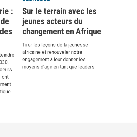
rie :
Sur le terrain avec les
 de
jeunes acteurs du
 des
changement en Afrique
Tirer les leçons de la jeunesse
africaine et renouveler notre
teindre
engagement à leur donner les
2030,
moyens d’agir en tant que leaders
ideurs
6 ont
ement
stique
e