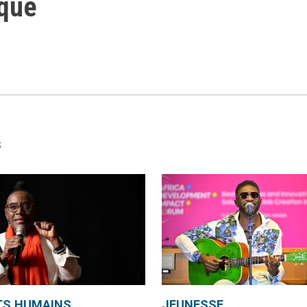
ique
S
TS HUMAINS
JEUNESSE