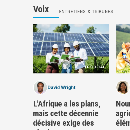
Voix
ENTRETIENS & TRIBUNES
ÉDITORIAL
David Wright
L'Afrique a les plans,
Nour
mais cette décennie
agri
décisive exige des
élém