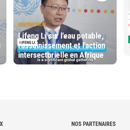
ENTRETIEN
Lifeng Li sur l'eau potable,
à
l'assainissement et l'action
intersectorielle en Afrique
UX
NOS PARTENAIRES