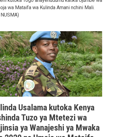
teni kutoka Togo anayehudumu katika Ujumbe wa
ja wa Mataifa wa Kulinda Amani nchini Mali.
INUSMA)
linda Usalama kutoka Kenya
shinda Tuzo ya Mtetezi wa
ijinsia ya Wanajeshi ya Mwaka