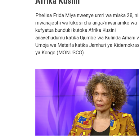
Afrika Kusini'
Phelisa Frida Miya nwenye umri wa miaka 28, ni
mwanajeshi wa kikosi cha anga/mwanamke wa
kufyatua bunduki kutoka Afrika Kusini
anayehudumu katika Ujumbe wa Kulinda Amani 
Umoja wa Mataifa katika Jamhuri ya Kidemokras
ya Kongo (MONUSCO).