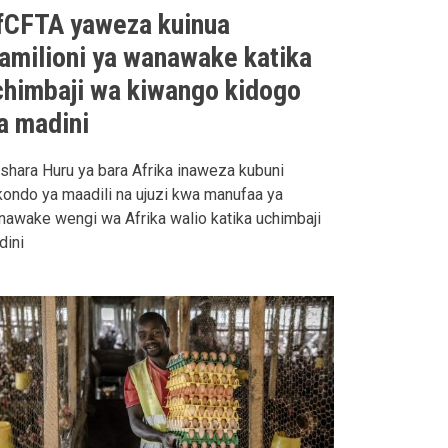
fCFTA yaweza kuinua
amilioni ya wanawake katika
chimbaji wa kiwango kidogo
a madini
shara Huru ya bara Afrika inaweza kubuni
ondo ya maadili na ujuzi kwa manufaa ya
awake wengi wa Afrika walio katika uchimbaji
dini