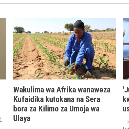
a
Wakulima wa Afrika wanaweza
'
Kufaidika kutokana na Sera
k
bora za Kilimo za Umoja wa
u
Ulaya
),
— 