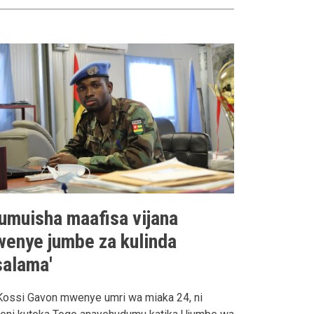
Jumuisha maafisa vijana
wenye jumbe za kulinda
salama'
Kossi Gavon mwenye umri wa miaka 24, ni