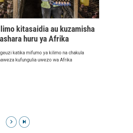
ilimo kitasaidia au kuzamisha
iashara huru ya Afrika
euzi katika mifumo ya kilimo na chakula
naweza kufungulia uwezo wa Afrika
Next page
Last page