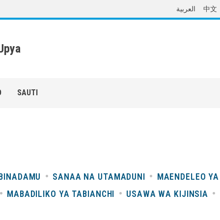
العربية
中文
 Upya
O
SAUTI
 BINADAMU
SANAA NA UTAMADUNI
MAENDELEO YA
MABADILIKO YA TABIANCHI
USAWA WA KIJINSIA