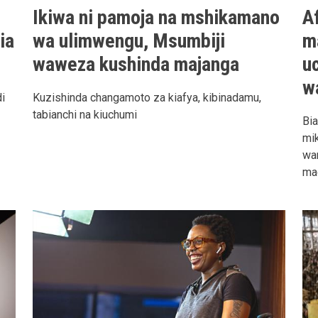
Ikiwa ni pamoja na mshikamano
A
ia
wa ulimwengu, Msumbiji
m
waweza kushinda majanga
u
w
di
Kuzishinda changamoto za kiafya, kibinadamu,
tabianchi na kiuchumi
Bia
mik
wan
ma