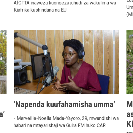
Lu
AfCFTA inaweza kuongeza juhudi za wakulima wa
Umo
Kiafrika kushindana na EU
(M
'Napenda kuufahamisha umma’
M
a’
a
- Merveille-Noella Mada-Yayoro, 29, mwandishi wa
K
habari na mtayarishaji wa Guira FM huko CAR.