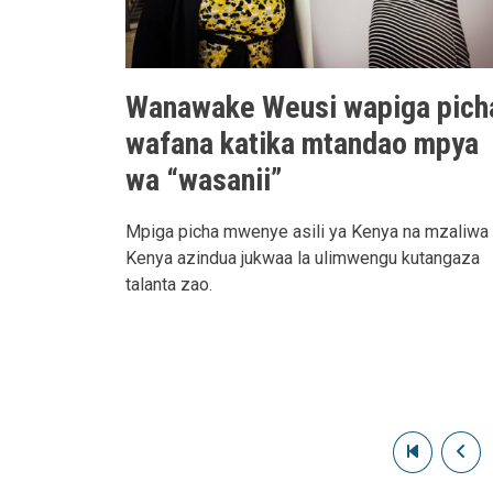
Wanawake Weusi wapiga pich
wafana katika mtandao mpya
wa “wasanii”
Mpiga picha mwenye asili ya Kenya na mzaliwa
Kenya azindua jukwaa la ulimwengu kutangaza
talanta zao.
Pagination
First pag
Pre