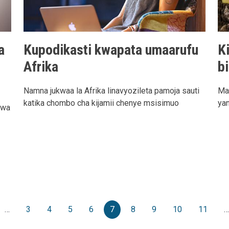
a
Kupodikasti kwapata umaarufu
K
Afrika
b
Namna jukwaa la Afrika linavyozileta pamoja sauti
Mag
katika chombo cha kijamii chenye msisimuo
ya
 wa
e
vious page
…
3
4
5
6
7
8
9
10
11
…