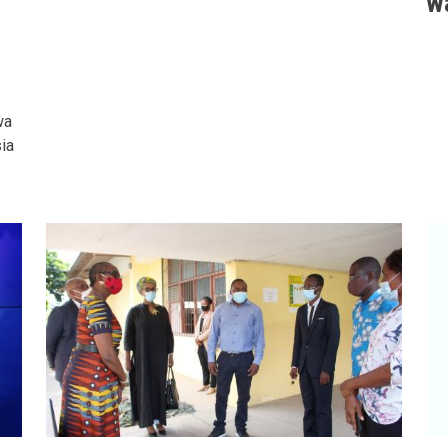
w
wa
ia