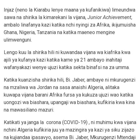
Injaz (neno la Kiarabu lenye maana ya kufanikiwa) limeundwa
sawa na shirika la kimarekani la vijana,
Junior Achievement
,
ambalo linafanya kazi katika nchi nyingi za Afrika, ikijumuisha
Ghana, Nigeria, Tanzania na katika maeneo mengine
ulimwenguni.
Lengo kuu la shirika hili ni kuwandaa vijana wa kiafrika kwa
ajili ya kufanya kazi katika karne ya 21 ambayo inahitaji
wafanyakazi wenye ujuzi katika sekta binafsi na za umma.
Katika kuanzisha shirika hili, Bi. Jaber, ambaye ni mkurugenzi
na mzaliwa wa Jordan na sasa anaishi Algeria, alitaka
kuwapa vijana barani Afrika fursa ya kukuza ujuzi wao katika
uongozi wa biashara, upangaji wa biashara, kufikiria kwa kina
na mawasiliano mazuri.
Katikati ya janga la corona (COVID-19) , ni muhimu kwa vijana
nchini Algeria kufikiria juu ya mazingira ya kazi ya siku zijazo
na kujiandaa ipasavyo, asema Bi. Jaber, Mkurugenzi Mtendaji