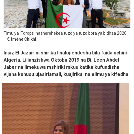
Timu ya ITdrops inasherehekea tuzo ya tuzo bora ya bidhaa 2020.
Imène Chikhi
Injaz El Jazair ni shirika linalojiendesha bila faida nchini
Algeria. Lilianzishwa Oktoba 2019 na Bi. Leen Abdel
Jaber na limekuwa mshiriki mkuu katika kufundisha
vijana kuhusu ujasiriamali, kuajirika na elimu ya kifedha.