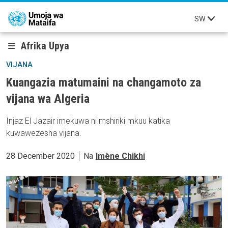
Skip to main content
SW
Afrika Upya
VIJANA
Kuangazia matumaini na changamoto za
vijana wa Algeria
Injaz El Jazair imekuwa ni mshiriki mkuu katika
kuwawezesha vijana.
28 December 2020
Na
Imène Chikhi