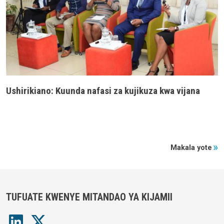
Ushirikiano: Kuunda nafasi za kujikuza kwa vijana
Makala yote
TUFUATE KWENYE MITANDAO YA KIJAMII