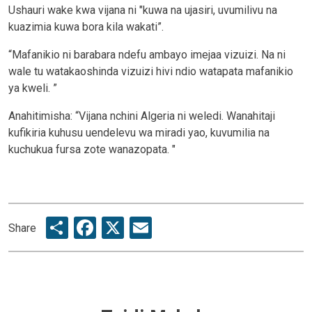
Ushauri wake kwa vijana ni "kuwa na ujasiri, uvumilivu na
kuazimia kuwa bora kila wakati”.
“Mafanikio ni barabara ndefu ambayo imejaa vizuizi. Na ni
wale tu watakaoshinda vizuizi hivi ndio watapata mafanikio
ya kweli. ”
Anahitimisha: “Vijana nchini Algeria ni weledi. Wanahitaji
kufikiria kuhusu uendelevu wa miradi yao, kuvumilia na
kuchukua fursa zote wanazopata. "
Share
Facebook
X
Email
Share