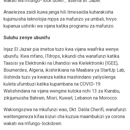
wakati wa mfungo- lock down ," asema Bi. Jaber.
Anaelezea zaidi kuwa janga hili limesaidia kuharakisha
kujumuisha teknolojia mpya za mafunzo ya umbali, hivyo
kupanua ushiriki wa vijana katika programu za mafunzo.
Suluhu zenye ubunifu
Injaz El Jazair pia imetoa tuzo kwa vijana waafrika wenye
ubunifu. Kwa mfano,
ITdrops
, kikundi cha wanafunzi katika
Taasisi ya Elektroniki na Uhandisi wa Kielektroniki (IGEE),
Boumerdes, Algeria, ikishirikiana na Maabara ya StartUp Lab,
ilishinda tuzo ya kwanza katika mashindano yaliyolenga
kuleta ufumbuzi katika kupambana na COVID-19.
Walishindana na vijana wengine kutoka nchi 13 za Kiarabu,
zikijumuisha Bahrain, Misri, Kuwait, Lebanon na Morocco.
Wakiongozwa na mkufunzi wao, Dkt. Dalila Cherifi, wanafunzi
walitengeneza kifaa kizuri cha kuzuia maambukizi ya corona
wakati wa mfungo-lockdown.