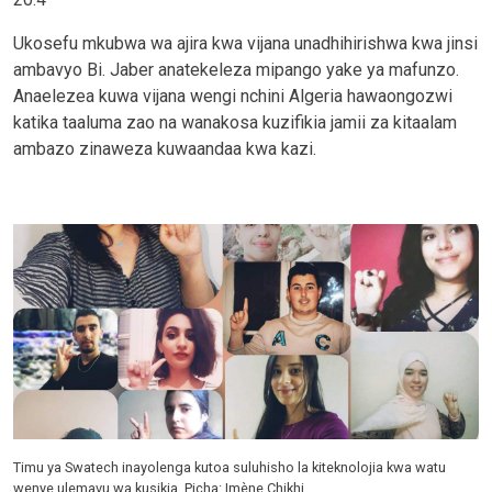
Ukosefu mkubwa wa ajira kwa vijana unadhihirishwa kwa jinsi
ambavyo Bi. Jaber anatekeleza mipango yake ya mafunzo.
Anaelezea kuwa vijana wengi nchini Algeria hawaongozwi
katika taaluma zao na wanakosa kuzifikia jamii za kitaalam
ambazo zinaweza kuwaandaa kwa kazi.
Timu ya Swatech inayolenga kutoa suluhisho la kiteknolojia kwa watu
wenye ulemavu wa kusikia. Picha: Imène Chikhi