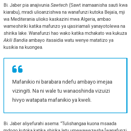
Bi. Jaber pia anajivunia
Sawtech
(Sawt inamaanisha sauti kwa
kiarabu), mradi ulioanzishwa na wanafunzi kutoka Bejaïa, mji
wa Mediterania ulioko kaskazini mwa Algeria, ambao
wameshiriki katika mafunzo ya ujasiriamali yanayotolewa na
shirika lake. Wanafunzi hao wako katika mchakato wa kukuza
Akili Bandia
ambayo itasaidia watu wenye matatizo ya
kusikia na kuongea.
Mafanikio ni barabara ndefu ambayo imejaa
vizingiti. Na ni wale tu wanaoshinda vizuizi
hivyo watapata mafanikio ya kweli.
Bi. Jaber aliyefurahi asema: "Tulishangaa kuona msaada
mdogo kutoka katika shirika letu umewawezesha [wanafunzi