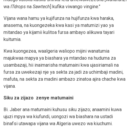
wa
ITdrops
na
Sawtech
] kufika viwango vingine."
Vijana wana hamu ya kujifunza na hujifunza kwa haraka,
anasema, na kuongezeka kwa kasi ya matumizi yao ya
mitandao ya kijamii kulitoa fursa ambayo alikuwa tayari
kuitumia.
Kwa kuongezea, waalgeria waliopo mijini wanatumia
majukwaa mapya ya biashara ya mtandao na huduma za
usambazaji, hii inaimarisha matumaini kwa ujasiriamali na
fursa za uwekezaji nje ya sekta za jadi za uchimbaji madini,
mafuta, na sekta za madini ambazo zinatoa ajira chache kwa
vijana.
Siku za zijazo zenye matumaini
Bi. Jaber ana matumaini kuhusu siku zijazo; anaamini kuwa
ujuzi mpya wa kiufundi, uongozi wa biashara na ustadi
binafsi utawapa vijana wa Algeria uwezo wa kiuchumi.