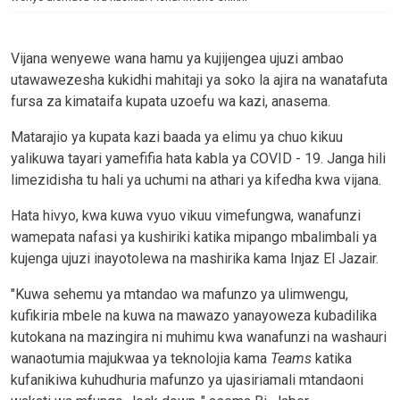
Vijana wenyewe wana hamu ya kujijengea ujuzi ambao
utawawezesha kukidhi mahitaji ya soko la ajira na wanatafuta
fursa za kimataifa kupata uzoefu wa kazi, anasema.
Matarajio ya kupata kazi baada ya elimu ya chuo kikuu
yalikuwa tayari yamefifia hata kabla ya COVID - 19. Janga hili
limezidisha tu hali ya uchumi na athari ya kifedha kwa vijana.
Hata hivyo, kwa kuwa vyuo vikuu vimefungwa, wanafunzi
wamepata nafasi ya kushiriki katika mipango mbalimbali ya
kujenga ujuzi inayotolewa na mashirika kama Injaz El Jazair.
"Kuwa sehemu ya mtandao wa mafunzo ya ulimwengu,
kufikiria mbele na kuwa na mawazo yanayoweza kubadilika
kutokana na mazingira ni muhimu kwa wanafunzi na washauri
wanaotumia majukwaa ya teknolojia kama
Teams
katika
kufanikiwa kuhudhuria mafunzo ya ujasiriamali mtandaoni