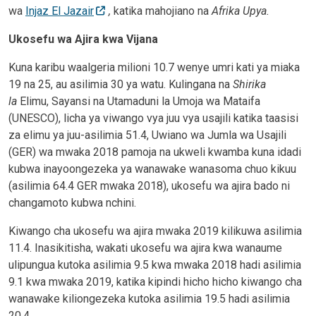
wa
Injaz El Jazair
,
katika mahojiano na
Afrika Upya.
Ukosefu wa Ajira kwa Vijana
Kuna karibu waalgeria milioni 10.7 wenye umri kati ya miaka
19 na 25, au asilimia 30 ya watu. Kulingana na
Shirika
la
Elimu, Sayansi na Utamaduni la Umoja wa Mataifa
(UNESCO), licha ya viwango vya juu vya usajili katika taasisi
za elimu ya juu-asilimia 51.4, Uwiano wa Jumla wa Usajili
(GER) wa mwaka 2018 pamoja na ukweli kwamba kuna idadi
kubwa inayoongezeka ya wanawake wanasoma chuo kikuu
(asilimia 64.4 GER mwaka 2018), ukosefu wa ajira bado ni
changamoto kubwa nchini.
Kiwango cha ukosefu wa ajira mwaka 2019 kilikuwa asilimia
11.4. Inasikitisha, wakati ukosefu wa ajira kwa wanaume
ulipungua kutoka asilimia 9.5 kwa mwaka 2018 hadi asilimia
9.1 kwa mwaka 2019, katika kipindi hicho hicho kiwango cha
wanawake kiliongezeka kutoka asilimia 19.5 hadi asilimia
20.4