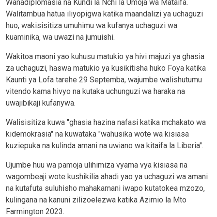
Wanadiplomasia na Kundi la Nchi la Umoja wa Mataifa.
Walitambua hatua iliyopigwa katika maandalizi ya uchaguzi
huo, wakisisitiza umuhimu wa kufanya uchaguzi wa
kuaminika, wa uwazi na jumuishi.
Wakitoa maoni yao kuhusu matukio ya hivi majuzi ya ghasia
za uchaguzi, haswa matukio ya kusikitisha huko Foya katika
Kaunti ya Lofa tarehe 29 Septemba, wajumbe walishutumu
vitendo kama hivyo na kutaka uchunguzi wa haraka na
uwajibikaji kufanywa.
Walisisitiza kuwa "ghasia hazina nafasi katika mchakato wa
kidemokrasia" na kuwataka "wahusika wote wa kisiasa
kuziepuka na kulinda amani na uwiano wa kitaifa la Liberia".
Ujumbe huu wa pamoja ulihimiza vyama vya kisiasa na
wagombeaji wote kushikilia ahadi yao ya uchaguzi wa amani
na kutafuta suluhisho mahakamani iwapo kutatokea mzozo,
kulingana na kanuni zilizoelezwa katika Azimio la Mto
Farmington 2023.