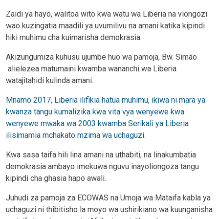
Zaidi ya hayo, walitoa wito kwa watu wa Liberia na viongozi
wao kuzingatia maadili ya uvumilivu na amani katika kipindi
hiki muhimu cha kuimarisha demokrasia.
Akizungumiza kuhusu ujumbe huo wa pamoja, Bw. Simão
alielezea matumaini kwamba wananchi wa Liberia
watajitahidi kulinda amani.
Mnamo 2017, Liberia ilifikia hatua muhimu, ikiwa ni mara ya
kwanza tangu kumalizika kwa vita vya wenyewe kwa
wenyewe mwaka wa 2003 kwamba Serikali ya Liberia
ilisimamia mchakato mzima wa uchaguzi.
Kwa sasa taifa hili lina amani na uthabiti, na linakumbatia
demokrasia ambayo imekuwa nguvu inayoliongoza tangu
kipindi cha ghasia hapo awali.
Juhudi za pamoja za ECOWAS na Umoja wa Mataifa kabla ya
uchaguzi ni thibitisho la moyo wa ushirikiano wa kuunganisha