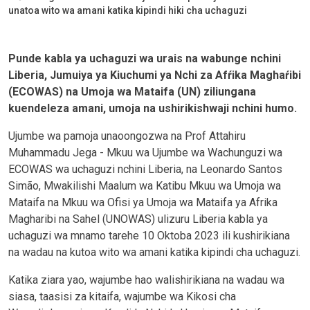
unatoa wito wa amani katika kipindi hiki cha uchaguzi
Punde kabla ya uchaguzi wa urais na wabunge nchini
Liberia, Jumuiya ya Kiuchumi ya Nchi za Afŕika Maghaŕibi
(ECOWAS) na Umoja wa Mataifa (UN) ziliungana
kuendeleza amani, umoja na ushirikishwaji nchini humo.
Ujumbe wa pamoja unaoongozwa na Prof Attahiru
Muhammadu Jega - Mkuu wa Ujumbe wa Wachunguzi wa
ECOWAS wa uchaguzi nchini Liberia, na Leonardo Santos
Simão, Mwakilishi Maalum wa Katibu Mkuu wa Umoja wa
Mataifa na Mkuu wa Ofisi ya Umoja wa Mataifa ya Afrika
Magharibi na Sahel (UNOWAS) ulizuru Liberia kabla ya
uchaguzi wa mnamo tarehe 10 Oktoba 2023 ili kushirikiana
na wadau na kutoa wito wa amani katika kipindi cha uchaguzi.
Katika ziara yao, wajumbe hao walishirikiana na wadau wa
siasa, taasisi za kitaifa, wajumbe wa Kikosi cha