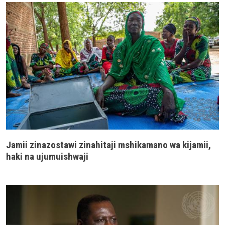
Jamii zinazostawi zinahitaji mshikamano wa kijamii,
haki na ujumuishwaji