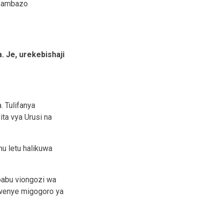
ni ambazo
. Je, urekebishaji
 Tulifanya
ita vya Urusi na
mu letu halikuwa
abu viongozi wa
kwenye migogoro ya