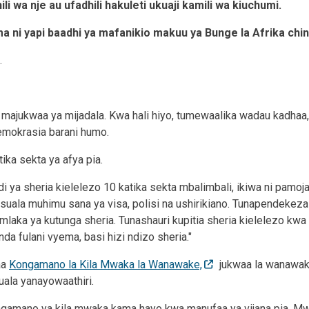
 wa nje au ufadhili hakuleti ukuaji kamili wa kiuchumi.
 ni yapi baadhi ya mafanikio makuu ya Bunge la Afrika chi
.
a majukwaa ya mijadala. Kwa hali hiyo, tumewaalika wadau kadha
 demokrasia barani humo.
ka sekta ya afya pia.
ya sheria kielelezo 10 katika sekta mbalimbali, ikiwa ni pamoja
suala muhimu sana ya visa, polisi na ushirikiano. Tunapendekez
laka ya kutunga sheria. Tunashauri kupitia sheria kielelezo kwa
da fulani vyema, basi hizi ndizo sheria."
aa
Kongamano la Kila Mwaka la Wanawake,
jukwaa la wanawake
la yanayowaathiri.
mano ya kila mwaka kama hayo kwa manufaa ya vijana pia. Mwa