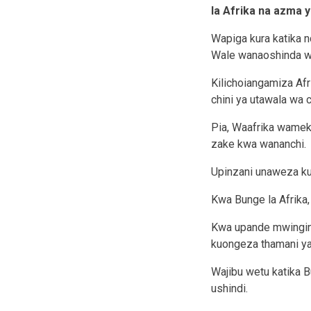
la Afrika na azma 
Wapiga kura katika n
Wale wanaoshinda 
Kilichoiangamiza Afr
chini ya utawala wa 
Pia, Waafrika wameko
zake kwa wananchi.
Upinzani unaweza ku
Kwa Bunge la Afrika,
Kwa upande mwingine, 
kuongeza thamani ya
Wajibu wetu katika B
ushindi.