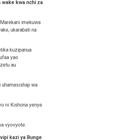
a wake kwa nchi za
ti Marekani imekuwa
wake, ukarabati na
tika kuzipanua
ufaa yao
zetu au
i uhamasishaji wa
yo ni Kishona yenye
wa vyovyote.
 vipi kazi ya Bunge