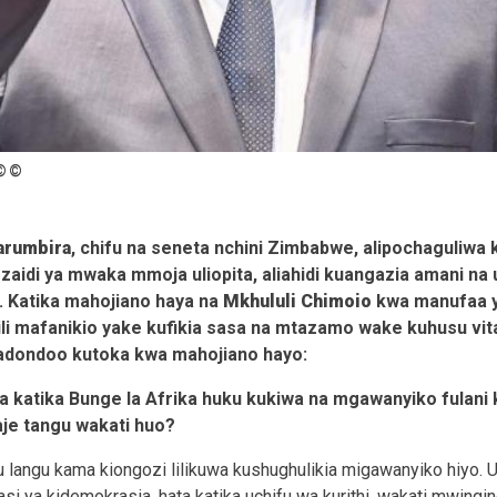
©
arumbira
, chifu na seneta nchini Zimbabwe, alipochaguliwa 
 zaidi ya mwaka mmoja uliopita, aliahidi kuangazia amani n
. Katika mahojiano haya na
Mkhululi Chimoio
kwa manufaa 
li mafanikio yake kufikia sasa na mtazamo wake kuhusu vita
madondoo kutoka kwa mahojiano hayo:
 katika Bunge la Afrika huku kukiwa na mgawanyiko fulani 
je tangu wakati huo?
u langu kama kiongozi lilikuwa kushughulikia migawanyiko hiyo. 
fasi ya kidemokrasia, hata katika uchifu wa kurithi, wakati mwing