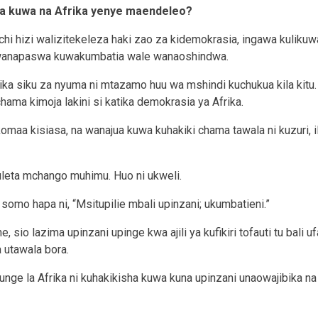
ya kuwa na Afrika yenye maendeleo?
chi hizi walizitekeleza haki zao za kidemokrasia, ingawa kuliku
wanapaswa kuwakumbatia wale wanaoshindwa.
ika siku za nyuma ni mtazamo huu wa mshindi kuchukua kila kitu
chama kimoja lakini si katika demokrasia ya Afrika.
maa kisiasa, na wanajua kuwa kuhakiki chama tawala ni kuzuri, il
leta mchango muhimu. Huo ni ukweli.
 somo hapa ni, “Msitupilie mbali upinzani; ukumbatieni.”
sio lazima upinzani upinge kwa ajili ya kufikiri tofauti tu bali uf
 utawala bora.
unge la Afrika ni kuhakikisha kuwa kuna upinzani unaowajibika na