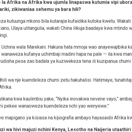
 la Afrika na Afrika kwa ujumla linapaswa kutumia vipi ubor
riki, zikiwaniaa sehemu ya bara hili?
eza kutuunga mkono bila kutarajia kufaidika kutoka kwetu. Waka
kiano, Ulaya ulitangulia, wakati China ilikuja baadaye kwa mtindo 
ngi.
i Uchina wala Marekani. Hakuna hata mmoja wao anayewajibika ka
 wanaweza kufanya uchimbaji madini hapa na pale — ila kwa man
isha pesa zao badala ya kuziwekeza tena ili kuzipanua chumi 
i wa nje kuendeleza chumi zetu hakuhalisi. Hatimaye, tunahitaj
frika.
likana kwa kaulimbiu yake, “Nyika inovakwa nevene vayo,” amba
chi pekee wanaoweza kuendeleza nchi yao wenyewe.”
 mapigano ya kisiasa na kijiografia ambayo hayasaidii Afrika k
uzi wa hivi majuzi nchini Kenya, Lesotho na Naijeria utaathiri