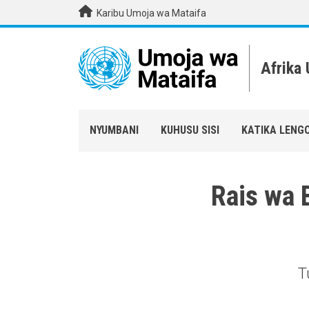
Skip to main content
Karibu Umoja wa Mataifa
Afrika
NYUMBANI
KUHUSU SISI
KATIKA LENG
Rais wa 
T