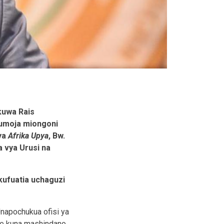
kuwa Rais
a umoja miongoni
ya
Afrika Upya
, Bw.
 vya Urusi na
kufuatia uchaguzi
Unapochukua ofisi ya
ine kuna mashindano.