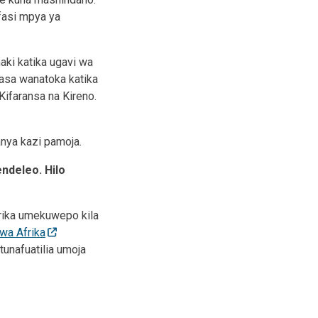
fasi mpya ya
aki katika ugavi wa
sasa wanatoka katika
Kifaransa na Kireno.
anya kazi pamoja
.
ndeleo. Hilo
frika umekuwepo kila
wa Afrika
tunafuatilia umoja