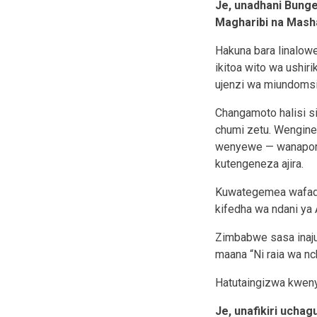
Je, unadhani Bunge
Magharibi na Masha
Hakuna bara linalow
ikitoa wito wa ushiri
ujenzi wa miundomsi
Changamoto halisi s
chumi zetu. Wengine
wenyewe — wanaporud
kutengeneza ajira.
Kuwategemea wafadhil
kifedha wa ndani ya A
Zimbabwe sasa inaju
maana “Ni raia wa n
Hatutaingizwa kwenye
Je, unafikiri uchag