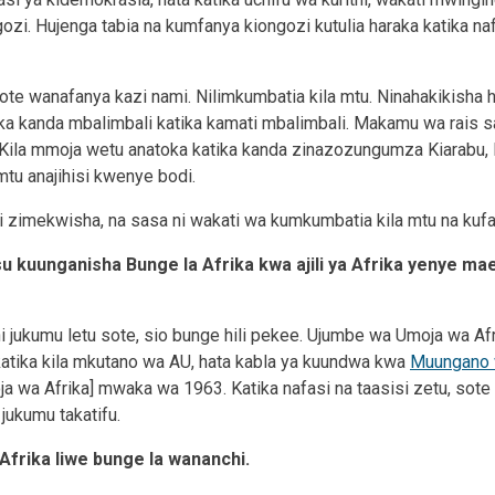
zi. Hujenga tabia na kumfanya kiongozi kutulia haraka katika na
te wanafanya kazi nami. Nilimkumbatia kila mtu. Ninahakikisha h
ika kanda mbalimbali katika kamati mbalimbali. Makamu wa rais 
. Kila mmoja wetu anatoka katika kanda zinazozungumza Kiarabu, 
tu anajihisi kwenye bodi.
i zimekwisha, na sasa ni wakati wa kumkumbatia kila mtu na kuf
 kuunganisha Bunge la Afrika kwa ajili ya Afrika yenye mae
i jukumu letu sote, sio bunge hili pekee. Ujumbe wa Umoja wa A
atika kila mkutano wa AU, hata kabla ya kuundwa kwa
Muungano 
a wa Afrika] mwaka wa 1963. Katika nafasi na taasisi zetu, sote 
i jukumu takatifu.
Afrika liwe bunge la wananchi.