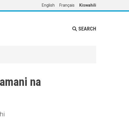
English
Français
Kiswahili
SEARCH
 amani na
hi