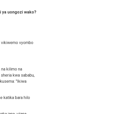
ni ya uongozi wako?
a, vikiwemo vyombo
 na kilimo na
a sheria kwa sababu,
 kusema: "Ikiwa
 katika bara hilo
ka jana, vijana