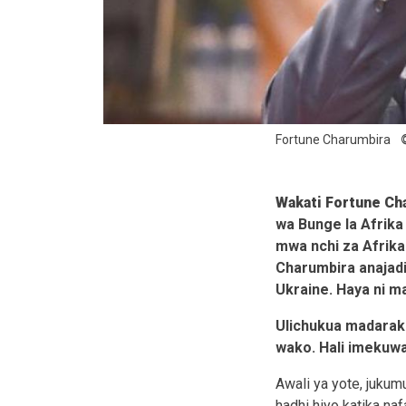
Fortune Charumbira
Wakati Fortune Ch
wa Bunge la Afrika
mwa nchi za Afrika
Charumbira anajadi
Ukraine. Haya ni 
Ulichukua madaraka
wako. Hali imekuwa
Awali ya yote, jukum
hadhi hiyo katika na