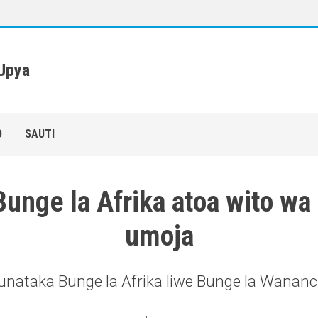
 Upya
O
SAUTI
Bunge la Afrika atoa wito wa
umoja
unataka Bunge la Afrika liwe Bunge la Wananc