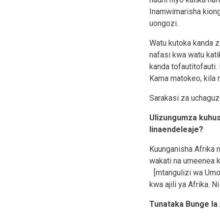
Inamwimarisha kiongo
uongozi.
Watu kutoka kanda zo
nafasi kwa watu kat
kanda tofautitofauti
Kama matokeo, kila m
Sarakasi za uchaguz
Ulizungumza kuhusu
linaendeleaje?
Kuunganisha Afrika n
wakati na umeenea k
[mtangulizi wa Umoj
kwa ajili ya Afrika. N
Tunataka Bunge la 