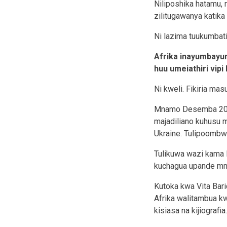
Niliposhika hatamu, n
zilitugawanya katik
Ni lazima tuukumbati
Afrika inayumbayumb
huu umeiathiri vipi
Ni kweli. Fikiria ma
Mnamo Desemba 2022,
majadiliano kuhusu m
Ukraine. Tulipoombwa 
Tulikuwa wazi kama B
kuchagua upande mmoj
Kutoka kwa Vita Bari
Afrika walitambua 
kisiasa na kijiografia.