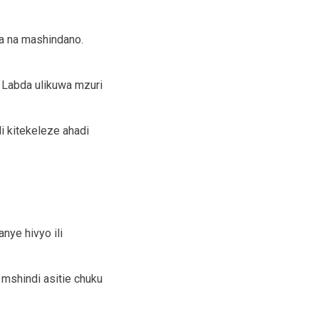
wa na mashindano.
. Labda ulikuwa mzuri
i kitekeleze ahadi
anye hivyo ili
 mshindi asitie chuku