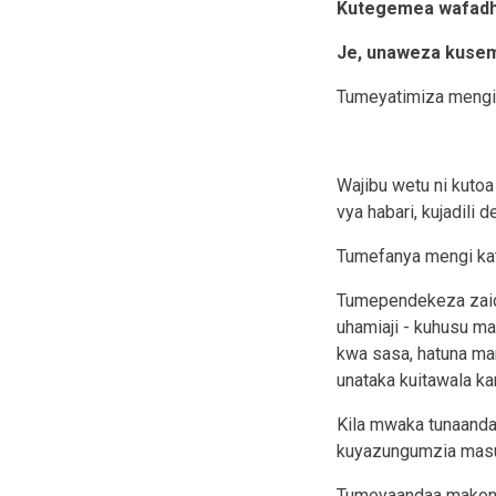
Kutegemea wafadhili
Je, unaweza kusema
Tumeyatimiza mengi
Wajibu wetu ni kuto
vya habari, kujadili
Tumefanya mengi kati
Tumependekeza zaidi 
uhamiaji - kuhusu ma
kwa sasa, hatuna mam
unataka kuitawala kan
Kila mwaka tunaand
kuyazungumzia masua
Tumeyaandaa makonga