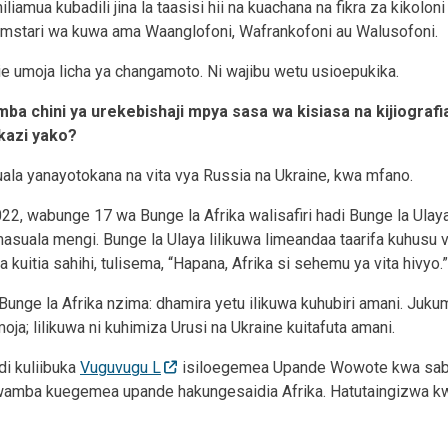
iliamua kubadili jina la taasisi hii na kuachana na fikra za kikolo
a mstari wa kuwa ama Waanglofoni, Wafrankofoni au Walusofoni.
e umoja licha ya changamoto. Ni wajibu wetu usioepukika.
a chini ya urekebishaji mpya sasa wa kisiasa na kijiografia
 kazi yako?
suala yanayotokana na vita vya Russia na Ukraine, kwa mfano.
 wabunge 17 wa Bunge la Afrika walisafiri hadi Bunge la Ulaya.
asuala mengi. Bunge la Ulaya lilikuwa limeandaa taarifa kuhusu v
kuitia sahihi, tulisema, “Hapana, Afrika si sehemu ya vita hivyo.”
unge la Afrika nzima: dhamira yetu ilikuwa kuhubiri amani. Juku
a; lilikuwa ni kuhimiza Urusi na Ukraine kuitafuta amani.
di kuliibuka
Vuguvugu L
isiloegemea Upande Wowote kwa sab
kwamba kuegemea upande hakungesaidia Afrika. Hatutaingizwa 