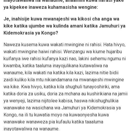
inayotawaliwa na wanaume, anaamini kuwa nafasi yake
ya kipekee inaweza kuhamasisha wengine:
Je, inahisije kuwa mwanajeshi wa kikosi cha anga wa
kike katika ujumbe wa kulinda amani katika Jamuhuri ya
Kidemokrasia ya Kongo?
Naweza kusema kuwa wakati mwingi
ne
ni
rahisi. Hata hivyo,
wakati mw
ingine haiwi rahisi. Wenzangu wa kiume hujaribu
kuifanya iwe rahisi kufanya kazi nao, lakini sehemu ngumu ni
kwamba, katika taaluma inayojulikana kutawaliwa na
wanaume, kila wakati na kati
ka kila kazi, lazima nitie bidii
zaidi kuliko kila mtu nikiandamana na mwanajeshi mwingine
wa kike. Kwa hivyo, katika kila shughuli tunayoshiriki, ama
katika doria za usiku, doria za mchana au kushirikiana na jamii
ya wenyeji, lazima nijitolee kabisa, haswa nikishughulikia
wanawake na wasichana wa Jamuhuri ya Kidemokrasia ya
Kongo, na ili tu kuwatia moyo na kuwaonyesha kuwa
wanawake wanaweza pia kufaulu katika taaaluma
inayotawaliwa na wanaume.