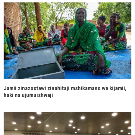
Jamii zinazostawi zinahitaji mshikamano wa kijamii,
haki na ujumuishwaji