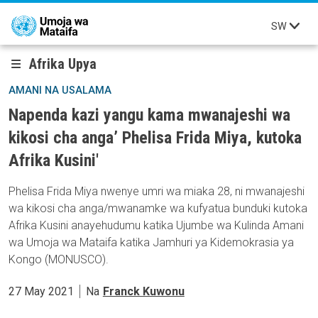
Skip to main content
SW
Afrika Upya
AMANI NA USALAMA
Napenda kazi yangu kama mwanajeshi wa
kikosi cha anga’ Phelisa Frida Miya, kutoka
Afrika Kusini'
Phelisa Frida Miya nwenye umri wa miaka 28, ni mwanajeshi
wa kikosi cha anga/mwanamke wa kufyatua bunduki kutoka
Afrika Kusini anayehudumu katika Ujumbe wa Kulinda Amani
wa Umoja wa Mataifa katika Jamhuri ya Kidemokrasia ya
Kongo (MONUSCO).
27 May 2021
Na
Franck Kuwonu