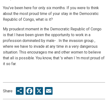
You've been here
for only six months.
If you were to think
about the most proud time of your stay
in
the Democratic
Republic of Congo,
what is
it?
My proudest moment in the Democratic Republic of Congo
is
that I have been given the opportunity to work in a
profession dominated by
male-
.
In the invasion group
,
where we have to invade at any time in a very dangerous
situation.
This encourages me and other women to believe
that all is possible.
You know, that
's
when I
'm most proud of
it so
far.
Share
Facebook
X
Email
Share