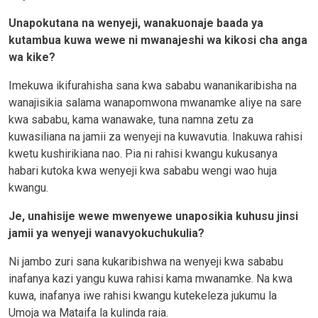
Unapokutana na wenyeji, wanakuonaje baada ya
kutambua kuw
a wewe ni mwanajeshi wa kikosi cha
anga
wa kike?
Imekuwa ikifurahisha sana kwa sababu wananikaribisha na
wanajisikia salama wanapomwona mwanamke aliye na sare
kwa sababu, kama wanawake, tuna namna zetu za
kuwasiliana na jamii za wenyeji na kuwavutia. Inakuwa rahisi
kwetu kushirikiana nao. Pia ni rahisi kwangu kukusanya
habari kutoka kwa wenyeji kwa sababu wengi wao huja
kwangu.
Je, unahisije wewe mwenyewe unaposikia kuhusu jinsi
jamii ya wenyeji wanavyokuchukulia?
Ni jambo zuri sana kukaribishwa na wenyeji kwa sababu
inafanya kazi yangu kuwa rahisi kama mwanamke. Na kwa
kuwa, inafanya iwe rahisi kwangu kutekeleza jukumu la
Umoja wa Mataifa la kulinda raia.