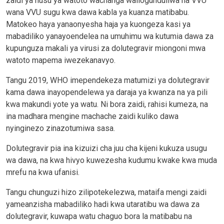
zaidi ya nusu ya watoto wachanga waliogunduliwa na VVU
wana VVU sugu kwa dawa kabla ya kuanza matibabu.
Matokeo haya yanaonyesha haja ya kuongeza kasi ya
mabadiliko yanayoendelea na umuhimu wa kutumia dawa za
kupunguza makali ya virusi za dolutegravir miongoni mwa
watoto mapema iwezekanavyo.
Tangu 2019, WHO imependekeza matumizi ya dolutegravir
kama dawa inayopendelewa ya daraja ya kwanza na ya pili
kwa makundi yote ya watu. Ni bora zaidi, rahisi kumeza, na
ina madhara mengine machache zaidi kuliko dawa
nyinginezo zinazotumiwa sasa.
Dolutegravir pia ina kizuizi cha juu cha kijeni kukuza usugu
wa dawa, na kwa hivyo kuwezesha kudumu kwake kwa muda
mrefu na kwa ufanisi.
Tangu chunguzi hizo zilipotekelezwa, mataifa mengi zaidi
yameanzisha mabadiliko hadi kwa utaratibu wa dawa za
dolutegravir, kuwapa watu chaguo bora la matibabu na