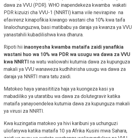
dawa za VVU
(PDR). WHO inapendekeza kwamba wakati
PDR kizuizi cha VVU-1 (NNRTI) kama vile nevirapine na
efavirenz kinapofikia kiwango wastani cha 10% kwa taifa
linalochunguzwa, basi matibabu ya daraja ya kwanza ya VVU
yanastahili kubadilishwa kwa dharura.
Ripoti hii
inaonyesha kwamba mataifa zaidi yanafikia
wastani huo wa
10% wa PDR wa usugu wa dawa za VVU
kwa NNRTI
na watu waliowahi kutumia dawa za kupunguza
makali ya VVU wanaweza kudhihirisha usugu wa dawa za
daraja ya NNRTI mara tatu zaidi.
Matokeo haya yanasititiza haja ya kuongeza kasi ya
mabadiliko ya utaratibu wa dawa za dolutegravir katika
mataifa yanayoendelea kutumia dawa za kupunguza makali
ya virusi za NNRTI.
Kwa kuzingatia matokeo ya hivi karibuni ya uchunguzi
uliofanywa katika mataifa 10 ya Afrika Kusini mwa Sahara,