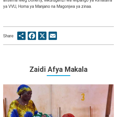
alisema Meg Doherty, Mkurugenzi wa Mipango ya Kimataifa
ya VVU, Homa ya Manjano na Magonjwa ya zinaa.
Share
Facebook
X
Email
Share
Zaidi Afya Makala