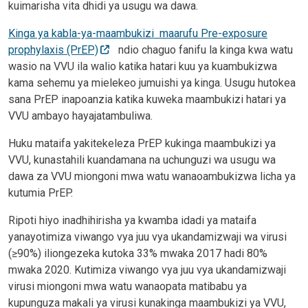
kuimarisha vita dhidi ya usugu wa dawa.
Kinga ya kabla-ya-maambukizi maarufu Pre-exposure
prophylaxis (PrEP)
ndio chaguo fanifu la kinga kwa watu
wasio na VVU ila walio katika hatari kuu ya kuambukizwa
kama sehemu ya mielekeo jumuishi ya kinga. Usugu hutokea
sana PrEP inapoanzia katika kuweka maambukizi hatari ya
VVU ambayo hayajatambuliwa.
Huku mataifa yakitekeleza PrEP kukinga maambukizi ya
VVU, kunastahili kuandamana na uchunguzi wa usugu wa
dawa za VVU miongoni mwa watu wanaoambukizwa licha ya
kutumia PrEP.
Ripoti hiyo inadhihirisha ya kwamba idadi ya mataifa
yanayotimiza viwango vya juu vya ukandamizwaji wa virusi
(≥90%) iliongezeka kutoka 33% mwaka 2017 hadi 80%
mwaka 2020. Kutimiza viwango vya juu vya ukandamizwaji
virusi miongoni mwa watu wanaopata matibabu ya
kupunguza makali ya virusi kunakinga maambukizi ya VVU,