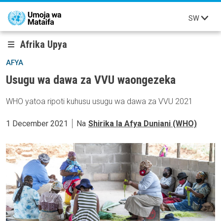
Skip to main content
SW
Afrika Upya
AFYA
Usugu wa dawa za VVU waongezeka
WHO yatoa ripoti kuhusu usugu wa dawa za VVU 2021
1 December 2021
Na
Shirika la Afya Duniani (WHO)