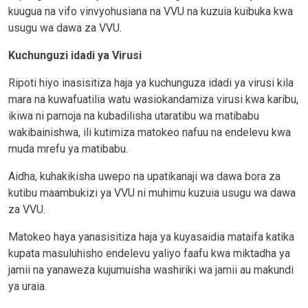
kuugua na vifo vinvyohusiana na VVU na kuzuia kuibuka kwa
usugu wa dawa za VVU.
Kuchunguzi idadi ya Virusi
Ripoti hiyo inasisitiza haja ya kuchunguza idadi ya virusi kila
mara na kuwafuatilia watu wasiokandamiza virusi kwa karibu,
ikiwa ni pamoja na kubadilisha utaratibu wa matibabu
wakibainishwa, ili kutimiza matokeo nafuu na endelevu kwa
muda mrefu ya matibabu.
Aidha, kuhakikisha uwepo na upatikanaji wa dawa bora za
kutibu maambukizi ya VVU ni muhimu kuzuia usugu wa dawa
za VVU.
Matokeo haya yanasisitiza haja ya kuyasaidia mataifa katika
kupata masuluhisho endelevu yaliyo faafu kwa miktadha ya
jamii na yanaweza kujumuisha washiriki wa jamii au makundi
ya uraia.