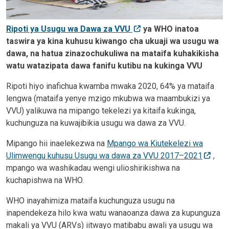
Ripoti ya Usugu wa Dawa za VVU
ya WHO inatoa
taswira ya kina kuhusu kiwango cha ukuaji wa usugu wa
dawa, na hatua zinazochukuliwa na mataifa kuhakikisha
watu watazipata dawa fanifu kutibu na kukinga VVU
Ripoti hiyo inafichua kwamba mwaka 2020, 64% ya mataifa
lengwa (mataifa yenye mzigo mkubwa wa maambukizi ya
VVU) yalikuwa na mipango tekelezi ya kitaifa kukinga,
kuchunguza na kuwajibikia usugu wa dawa za VVU.
Mipango hii inaelekezwa na
Mpango wa Kiutekelezi wa
Ulimwengu kuhusu Usugu wa dawa za VVU 2017–2021
,
mpango wa washikadau wengi ulioshirikishwa na
kuchapishwa na WHO.
WHO inayahimiza mataifa kuchunguza usugu na
inapendekeza hilo kwa watu wanaoanza dawa za kupunguza
makali ya VVU (ARVs) iitwayo
matibabu awali ya usugu wa