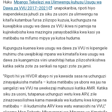
Huku
Mpango Tekelezi wa Ulimwengu kuhusu Usugu wa
Dawa za VVU 2017–2021
unapokaribia, ripoti hiyo
inapendekeza juhudi za siku za usoni za ulimwengu na
kitaifa kutambua fursa zilizopo kuzuia, kuchunguza na
kuwajibikia usugu wa dawa za VVU ikiwa ni pamoja na
kujirekebisha kwa mazingira yanayobadilika kwa kasi ya
matibabu na mifumo mipya ya kutoa huduma.
Kupunguza kuenea kwa usugu wa dawa za VVU ni kipengele
muhimu cha uwajibikiaji mpana wa kimataifa kwa usugu wa
dawa za kuangamiza viini unaohitaji hatua zilizoshirikishwa
katika sekta zote za serikali na ngazi zote za jamii.
"Ripoti hii ya HIVDR abayo ni ya kawaida sasa na uchunguzi
zinayajukuisha mataifa – kutoa matibabu ya ubora wa juu na
uangalizi wa VVU na uwekezaji mahususi katika AMR. Katika
siku za usoni, tutapanua uchunguzi wetu kwa ARV, zile
zinazowasilishwa kama mawakala wa kudumu kwa kinga na
matibabu – ili kudumisha ARV kwa watu wanaoishi na VVU,"