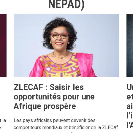
NEPAD)
ZLECAF : Saisir les
U
opportunités pour une
e
Afrique prospère
a
l
 la
Les pays africains peuvent devenir des
l
e
compétiteurs mondiaux et bénéficier de la ZLECAf