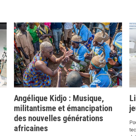
Angélique Kidjo : Musique,
Li
militantisme et émancipation
j
des nouvelles générations
Pou
africaines
tec