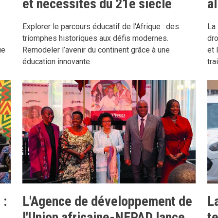
et nécessités du 21e siècle
a
Explorer le parcours éducatif de l'Afrique : des
La 
triomphes historiques aux défis modernes.
dro
ue
Remodeler l’avenir du continent grâce à une
et 
éducation innovante.
tra
 :
L'Agence de développement de
La
l'Union africaine-NEPAD lance
t