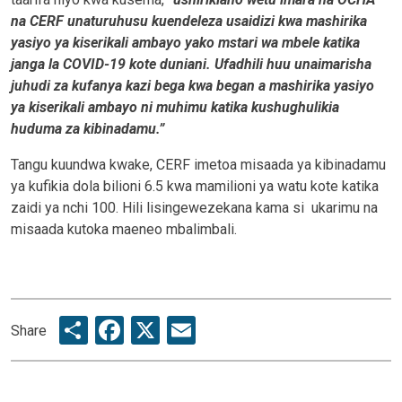
na CERF unaturuhusu kuendeleza usaidizi kwa mashirika
yasiyo ya kiserikali ambayo yako mstari wa mbele katika
janga la COVID-19 kote duniani. Ufadhili huu unaimarisha
juhudi za kufanya kazi bega kwa began a mashirika yasiyo
ya kiserikali ambayo ni muhimu katika kushughulikia
huduma za kibinadamu.”
Tangu kuundwa kwake, CERF imetoa misaada ya kibinadamu
ya kufikia dola bilioni 6.5 kwa mamilioni ya watu kote katika
zaidi ya nchi 100. Hili lisingewezekana kama si ukarimu na
misaada kutoka maeneo mbalimbali.
Share
Facebook
X
Email
Share