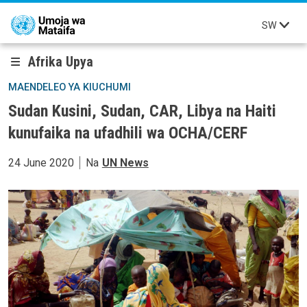
Skip to main content
SW
Afrika Upya
MAENDELEO YA KIUCHUMI
Sudan Kusini, Sudan, CAR, Libya na Haiti
kunufaika na ufadhili wa OCHA/CERF
24 June 2020
Na
UN News