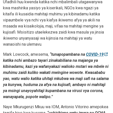
Ufadhili huu kwenda katika nchi mbalimbali utagawanywa
kwa mashirika yasiyo ya kiserikali, NGOs kwa ngazi ya
kitaifa ili kusaidia mahitaji muhimu ya kibinadamu katika
vipaumbele vya nchi vya kiafya ikiwemo afya ya akili na
msaada wa kisaikolojia, maji, vifaa na mahitaji mengine ya
kujisafi. Msisitizo utaelekezwa zaidi kwa masula ya jinsia
ikiwemo unyanyasaji wa kijinsia na mahitaji ya watu
wanaoishi na ulemavu.
Mark Lowcock, amesema,
“tunapopambana na
COVID-19
katika nchi ambazo tayari zinakabiliana na majanga ya
kibinadamu, kazi ya wafanyakazi walioko mstari wa mbele ni
muhimu zaidi kuliko wakati mwingine wowote. Kwasababu
yao, watu walio katika uhitaji mkubwa wa maji safi na salama
ya kunywa, huduma za afya na kujisafi, ambayo ni mahitaji
ya msingi unayoyahitaji kupambana na virusi vya corona,
wanayapata, popote walipo.”
Naye Mkurugenzi Mkuu wa IOM, Antonio Vitorino amepokea
taarifa hiyo kwa kusema,
“ushirikiano wetu imara na OCHA