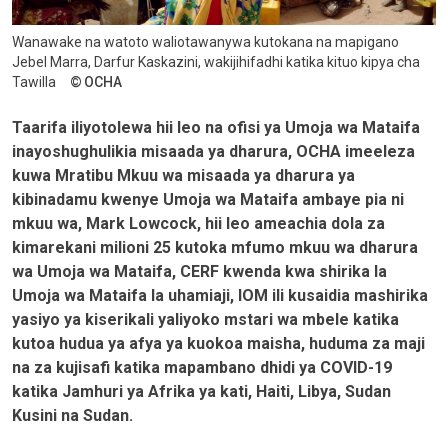
Wanawake na watoto waliotawanywa kutokana na mapigano
Jebel Marra, Darfur Kaskazini, wakijihifadhi katika kituo kipya cha
Tawilla
OCHA
Taarifa iliyotolewa hii leo na ofisi ya Umoja wa Mataifa
inayoshughulikia misaada ya dharura, OCHA imeeleza
kuwa Mratibu Mkuu wa misaada ya dharura ya
kibinadamu kwenye Umoja wa Mataifa ambaye pia ni
mkuu wa, Mark Lowcock, hii leo ameachia dola za
kimarekani milioni 25 kutoka mfumo mkuu wa dharura
wa Umoja wa Mataifa, CERF kwenda kwa shirika la
Umoja wa Mataifa la uhamiaji, IOM ili kusaidia mashirika
yasiyo ya kiserikali yaliyoko mstari wa mbele katika
kutoa hudua ya afya ya kuokoa maisha, huduma za maji
na za kujisafi katika mapambano dhidi ya COVID-19
katika Jamhuri ya Afrika ya kati, Haiti, Libya, Sudan
Kusini na Sudan.