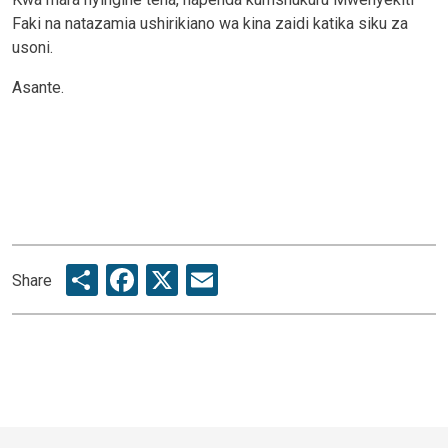
Faki na natazamia ushirikiano wa kina zaidi katika siku za
usoni.
Asante.
Share
Facebook
X
Email
Share