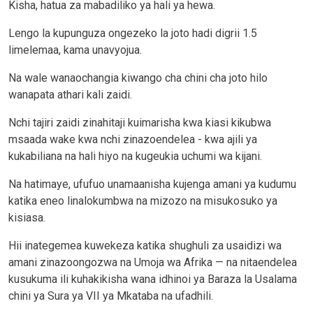
Kisha, hatua za mabadiliko ya hali ya hewa.
Lengo la kupunguza ongezeko la joto hadi digrii 1.5
limelemaa, kama unavyojua.
Na wale wanaochangia kiwango cha chini cha joto hilo
wanapata athari kali zaidi.
Nchi tajiri zaidi zinahitaji kuimarisha kwa kiasi kikubwa
msaada wake kwa nchi zinazoendelea - kwa ajili ya
kukabiliana na hali hiyo na kugeukia uchumi wa kijani.
Na hatimaye, ufufuo unamaanisha kujenga amani ya kudumu
katika eneo linalokumbwa na mizozo na misukosuko ya
kisiasa.
Hii inategemea kuwekeza katika shughuli za usaidizi wa
amani zinazoongozwa na Umoja wa Afrika — na nitaendelea
kusukuma ili kuhakikisha wana idhinoi ya Baraza la Usalama
chini ya Sura ya VII ya Mkataba na ufadhili.