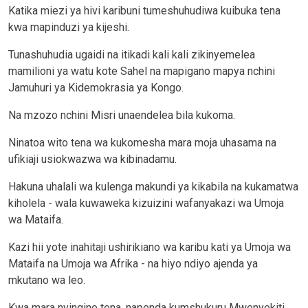
Katika miezi ya hivi karibuni tumeshuhudiwa kuibuka tena
kwa mapinduzi ya kijeshi.
Tunashuhudia ugaidi na itikadi kali kali zikinyemelea
mamilioni ya watu kote Sahel na mapigano mapya nchini
Jamuhuri ya Kidemokrasia ya Kongo.
Na mzozo nchini Misri unaendelea bila kukoma.
Ninatoa wito tena wa kukomesha mara moja uhasama na
ufikiaji usiokwazwa wa kibinadamu.
Hakuna uhalali wa kulenga makundi ya kikabila na kukamatwa
kiholela - wala kuwaweka kizuizini wafanyakazi wa Umoja
wa Mataifa.
Kazi hii yote inahitaji ushirikiano wa karibu kati ya Umoja wa
Mataifa na Umoja wa Afrika - na hiyo ndiyo ajenda ya
mkutano wa leo.
Kwa mara nyingine tena, napenda kumshukuru Mwenyekiti