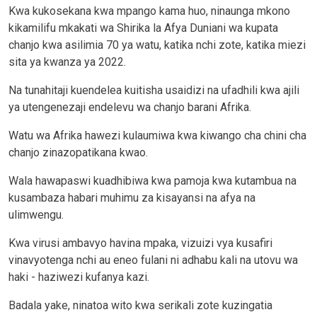
Kwa kukosekana kwa mpango kama huo, ninaunga mkono
kikamilifu mkakati wa Shirika la Afya Duniani wa kupata
chanjo kwa asilimia 70 ya watu, katika nchi zote, katika miezi
sita ya kwanza ya 2022.
Na tunahitaji kuendelea kuitisha usaidizi na ufadhili kwa ajili
ya utengenezaji endelevu wa chanjo barani Afrika.
Watu wa Afrika hawezi kulaumiwa kwa kiwango cha chini cha
chanjo zinazopatikana kwao.
Wala hawapaswi kuadhibiwa kwa pamoja kwa kutambua na
kusambaza habari muhimu za kisayansi na afya na
ulimwengu.
Kwa virusi ambavyo havina mpaka, vizuizi vya kusafiri
vinavyotenga nchi au eneo fulani ni adhabu kali na utovu wa
haki - haziwezi kufanya kazi.
Badala yake, ninatoa wito kwa serikali zote kuzingatia