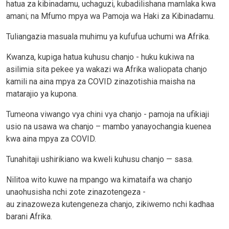
hatua za kibinadamu, uchaguzi, kubadilishana mamlaka kwa
amani; na Mfumo mpya wa Pamoja wa Haki za Kibinadamu.
Tuliangazia masuala muhimu ya kufufua uchumi wa Afrika.
Kwanza, kupiga hatua kuhusu chanjo - huku kukiwa na
asilimia sita pekee ya wakazi wa Afrika waliopata chanjo
kamili na aina mpya za COVID zinazotishia maisha na
matarajio ya kupona.
Tumeona viwango vya chini vya chanjo - pamoja na ufikiaji
usio na usawa wa chanjo – mambo yanayochangia kuenea
kwa aina mpya za COVID.
Tunahitaji ushirikiano wa kweli kuhusu chanjo — sasa.
Nilitoa wito kuwe na mpango wa kimataifa wa chanjo
unaohusisha nchi zote zinazotengeza -
au zinazoweza kutengeneza chanjo, zikiwemo nchi kadhaa
barani Afrika.