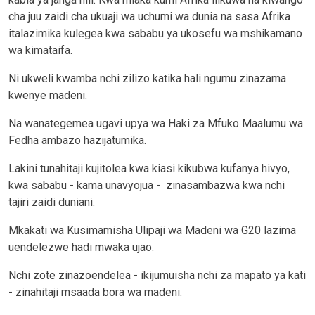
cha juu zaidi cha ukuaji wa uchumi wa dunia na sasa Afrika
italazimika kulegea kwa sababu ya ukosefu wa mshikamano
wa kimataifa.
Ni ukweli kwamba nchi zilizo katika hali ngumu zinazama
kwenye madeni.
Na wanategemea ugavi upya wa Haki za Mfuko Maalumu wa
Fedha ambazo hazijatumika.
Lakini tunahitaji kujitolea kwa kiasi kikubwa kufanya hivyo,
kwa sababu - kama unavyojua - zinasambazwa kwa nchi
tajiri zaidi duniani.
Mkakati wa Kusimamisha Ulipaji wa Madeni wa G20 lazima
uendelezwe hadi mwaka ujao.
Nchi zote zinazoendelea - ikijumuisha nchi za mapato ya kati
- zinahitaji msaada bora wa madeni.