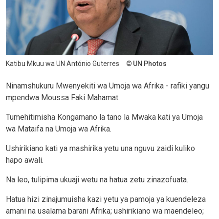
Katibu Mkuu wa UN António Guterres
UN Photos
Ninamshukuru Mwenyekiti wa Umoja wa Afrika - rafiki yangu
mpendwa Moussa Faki Mahamat.
Tumehitimisha Kongamano la tano la Mwaka kati ya Umoja
wa Mataifa na Umoja wa Afrika.
Ushirikiano kati ya mashirika yetu una nguvu zaidi kuliko
hapo awali.
Na leo, tulipima ukuaji wetu na hatua zetu zinazofuata.
Hatua hizi zinajumuisha kazi yetu ya pamoja ya kuendeleza
amani na usalama barani Afrika; ushirikiano wa maendeleo;