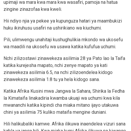
upimaji wa mara kwa mara kwa wasafiri, pamoja na hatua
zingine zinazofaa kwa kweli.
Hii ndiyo njia ya pekee ya kupunguza hatari ya maambukizi
huku ikiruhusu usafiri na ushirikiano wa kiuchumi.
Pili, ulimwengu unahitaji kushughulikia mkondo wa ukosefu
wa maadili na ukosefu wa usawa katika kufufua uchumi.
Nchi zilizostawi zinawekeza asilimia 28 ya Pato lao la Taifa
katika kurejesha mapato, nchi zenye mapato ya kati
zinawekeza asilimia 6.5, na nchi zilizoendelea kidogo
zinawekeza asilimia 1.8 tu ya hela kidogo sana.
Katika Afrika Kusini mwa Jangwa la Sahara, Shirika la Fedha
la Kimataifa linakadiria kwamba ukuaji wa uchumi kwa kila
mwananchi katika kipindi cha miaka mitano ijayo utakuwa
chini ya asilimia 75 kuliko mataifa mengine duniani.
Hili halikubaliki kamwe. Afrika ilikuwa inaendelea vizuri sana
kabla ya janga hili. Kwa miaka kumi Afrika ilikuwa na kiwango