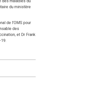
le des maladies du
itaire du ministère
onal de l’OMS pour
onsable des
ination, et Dr Frank
-19.