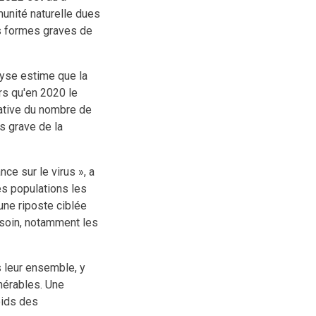
mmunité naturelle dues
es formes graves de
lyse estime que la
rs qu'en 2020 le
cative du nombre de
s grave de la
ce sur le virus », a
les populations les
une riposte ciblée
esoin, notamment les
s leur ensemble, y
nérables. Une
oids des