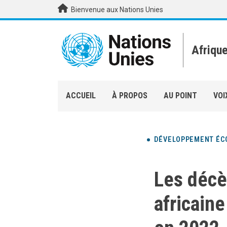
Aller au contenu principal
Bienvenue aux Nations Unies
Afriqu
ACCUEIL
À PROPOS
AU POINT
VOI
DÉVELOPPEMENT ÉC
Les décè
africain