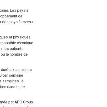
caine. Les pays à
eloppement de
ux des pays à revenu
iques et physiques,
eumopathie chronique
ez les patients
 où le nombre de
a duré six semaines
00 par semaine
s semaines, le
ion dans toute
nimée par APO Group.