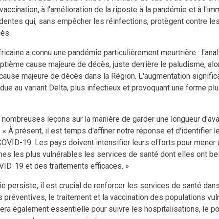
vaccination, à l'amélioration de la riposte à la pandémie et à l'i
dentes qui, sans empêcher les réinfections, protègent contre l
cès.
fricaine a connu une pandémie particulièrement meurtrière : l'ana
ptième cause majeure de décès, juste derrière le paludisme, alo
 cause majeure de décès dans la Région. L'augmentation signifi
due au variant Delta, plus infectieux et provoquant une forme plu
 nombreuses leçons sur la manière de garder une longueur d'avan
 « À présent, il est temps d'affiner notre réponse et d'identifier 
OVID-19. Les pays doivent intensifier leurs efforts pour mener 
nes les plus vulnérables les services de santé dont elles ont b
VID-19 et des traitements efficaces. »
e persiste, il est crucial de renforcer les services de santé dan
préventives, le traitement et la vaccination des populations vul
sera également essentielle pour suivre les hospitalisations, le p