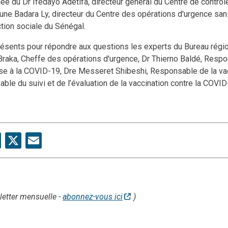
ée du Dr Ifedayo Adetifa, directeur général du Centre de contrô
ioune Badara Ly, directeur du Centre des opérations d'urgence san
ction sociale du Sénégal.
résents pour répondre aux questions les experts du Bureau régi
a Braka, Cheffe des opérations d'urgence, Dr Thierno Baldé, Resp
se à la COVID-19, Dre Messeret Shibeshi, Responsable de la vacc
e du suivi et de l’évaluation de la vaccination contre la COVID
are
Facebook
X
Email
letter mensuelle -
abonnez-vous ici
)