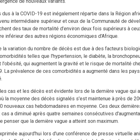
mergence de nouveaux variants.
dus à la COVID-19 est inégalement répartie dans la Région afri
evenu intermédiaire supérieur et ceux de la Communauté de dév
ffichent des taux de mortalité d’environ deux fois supérieurs à ce
ire inférieur des autres régions économiques d'Afrique.
 la variation du nombre de décès est due à des facteurs biolog
omorbidités telles que l'hypertension, le diabète, la bronchopn
t l'obésité, qui augmentent la gravité et le risque de mortalité ch
9. La prévalence de ces comorbidités a augmenté dans les pays
.
les cas et les décès est évidente lors de la dernière vague qui 
, où la moyenne des décès signalés s'est maintenue à près de 2
00 nouveaux cas hebdomadaires en moyenne. Ces deux dernière
cas a diminué après quatre semaines consécutives d'augmentat
isse penser que la dernière vague a atteint son maximum.
xprimée aujourd'hui lors d'une conférence de presse virtuelle a