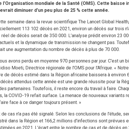
e l'Organisation mondiale de la Santé (OMS). Cette baisse i
evrait diminuer d'un peu plus de 25 % cette année.
ette semaine dans la revue scientifique The Lancet Global Health,
iciellement 113 102 décès en 2021, environ un décès sur trois n'
réel de décès serait de 350 000. L’analyse prédit environ 23 000 
 actuels et la dynamique de transmission ne changent pas. Toutef
rait une augmentation du nombre de décès à plus de 70 000.
nous avons perdu en moyenne 970 personnes par jour. C'est un bila
idiso Moeti, Directrice régionale de l'OMS pour l'Afrique. « Notr
e de décès estimé dans la Région africaine baissera à environ 6
 décès attendus cette année est une grande réussite pour la Ré
es partenaires. Toutefois, il reste encore du travail à faire. Cha
s, la COVID-19 refait surface. La menace de nouveaux variants re
faire face à ce danger toujours présent. »
de cas n'a pas été signalé. Selon les conclusions de l'étude, s
stré dans la Région et 166,2 millions d'infections sont prévues 
stimées en 2021. L'écart entre le nombre de cas et de décès en