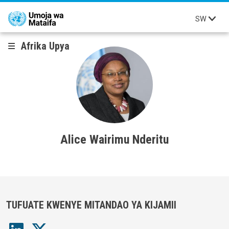
Skip to main content
SW
Afrika Upya
Alice Wairimu Nderitu
TUFUATE KWENYE MITANDAO YA KIJAMII