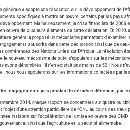
 générale a adopté une résolution sur le développement de l’Af
ements spécifiques à mettre en œuvre, certains par les pays afri
 développement. Malheureusement, la crise financière de 2008 es
 en œuvre de plusieurs éléments de cette déclaration. En 2010, 
rétaire général a proposé un mécanisme permettant d’examiner l
ngagements souscrits dans cette déclaration ainsi que de ceux 
es conférences des Nations Unies sur l’Afrique. La résolution éta
 que le nouveau mécanisme de suivi s’appuierait sur les mécanism
 avons dénombrés : il n’en existait pas moins de 52 ! Nous n’a
ire ; nous nous appuierons sur les informations collectées par les
 les engagements pris pendant la dernière décennie, par e
eptembre 2014, chaque rapport se concentrera sur quatre ou cin
t l’objet d’une attention particulière de l’ONU au cours des deux
année insistera sur l’accélération de la mise en œuvre des OMD
gouvernance, ainsi que l’agriculture et la sécurité alimentaire.