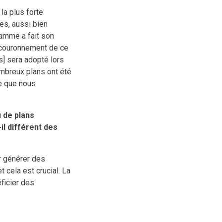
la plus forte
es, aussi bien
ramme a fait son
e couronnement de ce
] sera adopté lors
mbreux plans ont été
ce que nous
 de plans
il différent des
r générer des
t cela est crucial. La
éficier des