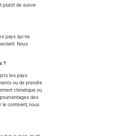
t plutôt de suivre
les pays qui ne
pectent. Nous
s ?
pris les pays
ements ou de prendre
gement climatique ou
s pourcentages des
 le continent, nous