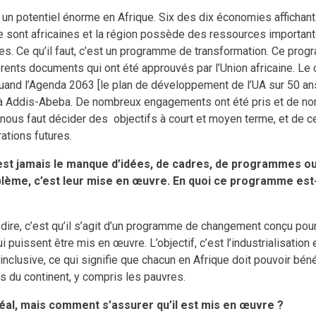
e un potentiel énorme en Afrique. Six des dix économies affichant 
 sont africaines et la région possède des ressources important
es. Ce qu’il faut, c’est un programme de transformation. Ce prog
érents documents qui ont été approuvés par l’Union africaine. L
uand l’Agenda 2063 [le plan de développement de l’UA sur 50 ans
 Addis-Abeba. De nombreux engagements ont été pris et de no
l nous faut décider des objectifs à court et moyen terme, et de 
ations futures.
est jamais le manque d’idées, de cadres, de programmes ou
blème, c’est leur mise en œuvre. En quoi ce programme est-
dire, c’est qu’il s’agit d’un programme de changement conçu pou
i puissent être mis en œuvre. L’objectif, c’est l’industrialisation e
inclusive, ce qui signifie que chacun en Afrique doit pouvoir bén
s du continent, y compris les pauvres.
déal, mais comment s’assurer qu’il est mis en œuvre ?