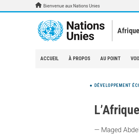
Aller au contenu principal
Bienvenue aux Nations Unies
Afriqu
ACCUEIL
À PROPOS
AU POINT
VOI
DÉVELOPPEMENT ÉC
L’Afrique
— Maged Abdel