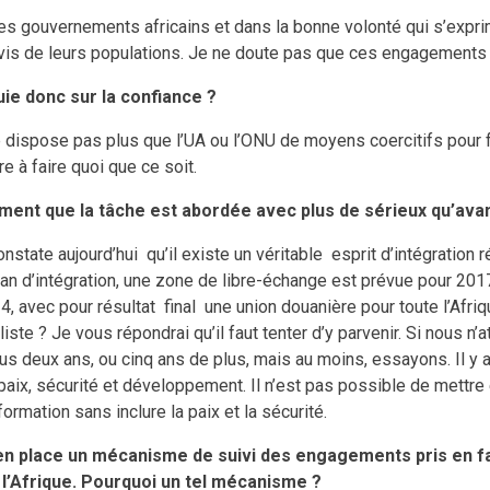
les gouvernements africains et dans la bonne volonté qui s’expr
is de leurs populations. Je ne doute pas que ces engagements 
uie donc sur la confiance ?
ne dispose pas plus que l’UA ou l’ONU de moyens coercitifs pour 
e à faire quoi que ce soit.
ment que la tâche est abordée avec plus de sérieux qu’avan
nstate aujourd’hui qu’il existe un véritable esprit d’intégration 
an d’intégration, une zone de libre-échange est prévue pour 2017
4, avec pour résultat final une union douanière pour toute l’Afri
aliste ? Je vous répondrai qu’il faut tenter d’y parvenir. Si nous n
s deux ans, ou cinq ans de plus, mais au moins, essayons. Il y a 
e paix, sécurité et développement. Il n’est pas possible de mettr
rmation sans inclure la paix et la sécurité.
en place un mécanisme de suivi des engagements pris en f
’Afrique. Pourquoi un tel mécanisme ?