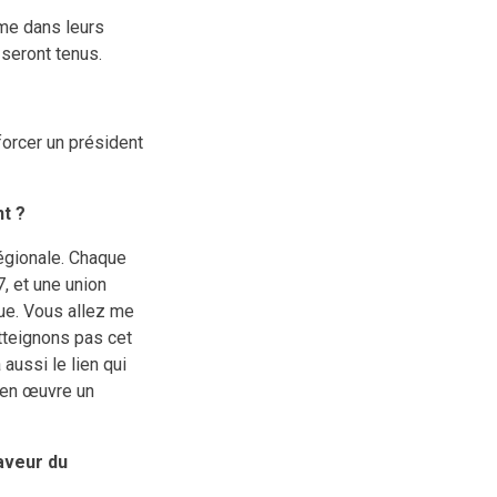
ime dans leurs
seront tenus.
forcer un président
t ?
régionale. Chaque
, et une union
que. Vous allez me
’atteignons pas cet
aussi le lien qui
e en œuvre un
aveur du