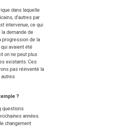
rique dans laquelle
cains, d’autres par
t intervenue, ce qui
à la demande de
a progression de la
qui avaient été
it on ne peut plus
es existants. Ces
vons pas réinventé la
 autres
xemple ?
q questions
 prochaines années.
, le changement