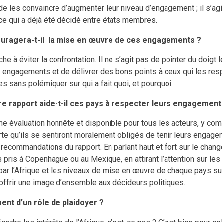
de les convaincre d’augmenter leur niveau d’engagement ; il s’agi
 ce qui a déjà été décidé entre états membres.
ouragera-t-il la mise en œuvre de ces engagements ?
e à éviter la confrontation. Il ne s’agit pas de pointer du doigt 
 engagements et de délivrer des bons points à ceux qui les res
s sans polémiquer sur qui a fait quoi, et pourquoi.
 rapport aide-t-il ces pays à respecter leurs engagement
une évaluation honnête et disponible pour tous les acteurs, y com
sorte qu’ils se sentiront moralement obligés de tenir leurs engag
 recommandations du rapport. En parlant haut et fort sur le chan
pris à Copenhague ou au Mexique, en attirant l’attention sur le
ar l’Afrique et les niveaux de mise en œuvre de chaque pays sur
ffrir une image d’ensemble aux décideurs politiques.
ment d’un rôle de plaidoyer ?