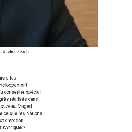
a Section / Bo Li
ivre les
développement
u conseiller spécial
ogrès réalisés dans
enouveau, Maged
ue ce que les Nations
t entretien.
l’Afrique ?