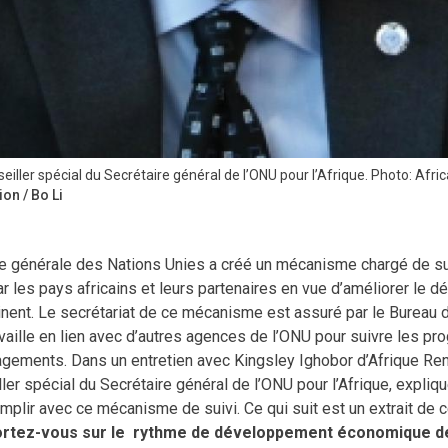
ller spécial du Secrétaire général de l’ONU pour l’Afrique. Photo: Afric
ion / Bo Li
e générale des Nations Unies a créé un mécanisme chargé de su
 les pays africains et leurs partenaires en vue d’améliorer le 
ent. Le secrétariat de ce mécanisme est assuré par le Bureau d
ravaille en lien avec d’autres agences de l’ONU pour suivre les pr
agements. Dans un entretien avec Kingsley Ighobor d’Afrique R
ller spécial du Secrétaire général de l’ONU pour l’Afrique, expliq
plir avec ce mécanisme de suivi. Ce qui suit est un extrait de ce
ortez-vous sur le rythme de développement économique de 