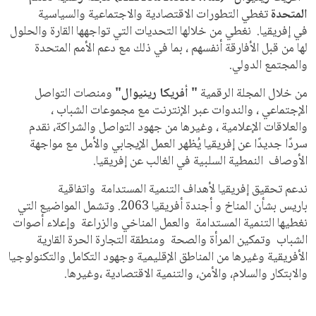
المتحدة
تغطي التطورات الاقتصادية والاجتماعية والسياسية
في إفريقيا. نغطي
من خلالها التحديات التي تواجهها القارة والحلول
لها من قبل الأفارقة أنفسهم ، بما في ذلك مع دعم الأمم المتحدة
والمجتمع الدولي.
من خلال المجلة الرقمية
"
أفريكا رينيوال"
ومنصات التواصل
الإجتماعي ، والندوات عبر الإنترنت مع مجموعات الشباب ،
والعلاقات الإعلامية ، وغيرها من جهود التواصل والشراكة، نقدم
سردًا جديدًا عن إفريقيا يُظهر العمل الإيجابي والأمل مع مواجهة
الأوصاف النمطية السلبية في الغالب عن
إفريقيا.
ندعم
تحقيق إفريقيا لأهداف التنمية المستدامة واتفاقية
باريس
بشأن المناخ
و أجندة أفريقيا 2063. وتشمل المواضيع التي
نغطيها التنمية المستدامة والعمل المناخي والزراعة وإعلاء أصوات
الشباب وتمكين المرأة والصحة ومنطقة التجارة الحرة القارية
الأفريقية وغيرها من المناطق الإقليمية وجهود التكامل والتكنولوجيا
والابتكار والسلام، والأمن، والتنمية الاقتصادية ،وغيرها.