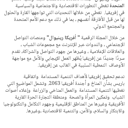
المتحدة
تغطي التطورات الاقتصادية والاجتماعية والسياسية
في إفريقيا. نغطي
من خلالها التحديات التي تواجهها القارة والحلول
لها من قبل الأفارقة أنفسهم ، بما في ذلك مع دعم الأمم المتحدة
والمجتمع الدولي.
من خلال المجلة الرقمية
"
أفريكا رينيوال"
ومنصات التواصل
الإجتماعي ، والندوات عبر الإنترنت مع مجموعات الشباب ،
والعلاقات الإعلامية ، وغيرها من جهود التواصل والشراكة، نقدم
سردًا جديدًا عن إفريقيا يُظهر العمل الإيجابي والأمل مع مواجهة
الأوصاف النمطية السلبية في الغالب عن
إفريقيا.
ندعم
تحقيق إفريقيا لأهداف التنمية المستدامة واتفاقية
باريس
بشأن المناخ
و أجندة أفريقيا 2063. وتشمل المواضيع التي
نغطيها التنمية المستدامة والعمل المناخي والزراعة وإعلاء أصوات
الشباب وتمكين المرأة والصحة ومنطقة التجارة الحرة القارية
الأفريقية وغيرها من المناطق الإقليمية وجهود التكامل والتكنولوجيا
والابتكار والسلام، والأمن، والتنمية الاقتصادية ،وغيرها.