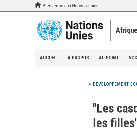
Aller au contenu principal
Bienvenue aux Nations Unies
Afriqu
ACCUEIL
À PROPOS
AU POINT
VOI
DÉVELOPPEMENT ÉC
"Les cas
les filles