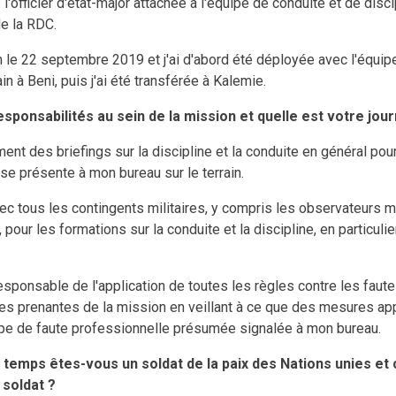
 l'officier d'état-major attachée à l'équipe de conduite et de discip
de la RDC.
ion le 22 septembre 2019 et j'ai d'abord été déployée avec l'équip
ain à Beni, puis j'ai été transférée à Kalemie.
sponsabilités au sein de la mission et quelle est votre jou
ent des briefings sur la discipline et la conduite en général pou
e présente à mon bureau sur le terrain.
ec tous les contingents militaires, y compris les observateurs mi
, pour les formations sur la conduite et la discipline, en particulier
sponsable de l'application de toutes les règles contre les faut
ies prenantes de la mission en veillant à ce que des mesures ap
ype de faute professionnelle présumée signalée à mon bureau.
temps êtes-vous un soldat de la paix des Nations unies e
 soldat ?