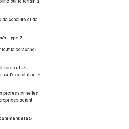
line sur le terrain à
e de conduite et de
rnée type ?
r tout le personnel
litaires et les
 sur l’exploitation et
es professionnelles
propriées soient
t comment êtes-