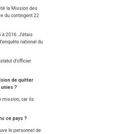
été la Mission des
ire du contingent 22
 à 2016. J'étais
 d'enquête national du
tatut d'officier
sion de quitter
 unies ?
mission, car ils
ns ce pays ?
euve le personnel de