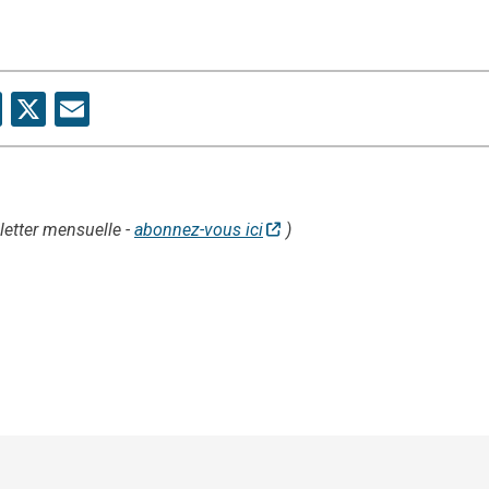
are
Facebook
X
Email
letter mensuelle -
abonnez-vous ici
)