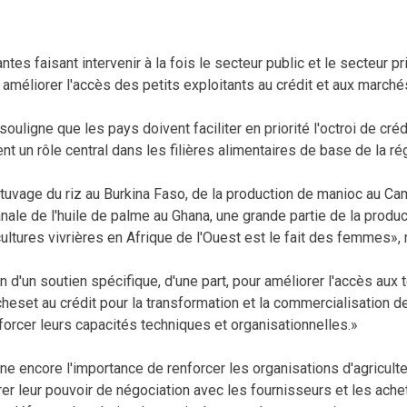
tes faisant intervenir à la fois le secteur public et le secteur pr
améliorer l'accès des petits exploitants au crédit et aux marché
ouligne que les pays doivent faciliter en priorité l'octroi de cré
t un rôle central dans les filières alimentaires de base de la ré
'étuvage du riz au Burkina Faso, de la production de manioc au Ca
nale de l'huile de palme au Ghana, une grande partie de la produc
ultures vivrières en Afrique de l'Ouest est le fait des femmes», r
 d'un soutien spécifique, d'une part, pour améliorer l'accès aux
ches
et
au crédit pour la transformation et la commercialisation d
nforcer leurs capacités techniques et organisationnelles.»
ne encore l'importance de renforcer les organisations d'agriculte
rer leur pouvoir de négociation avec les fournisseurs et les achet