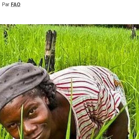
Par
FAO