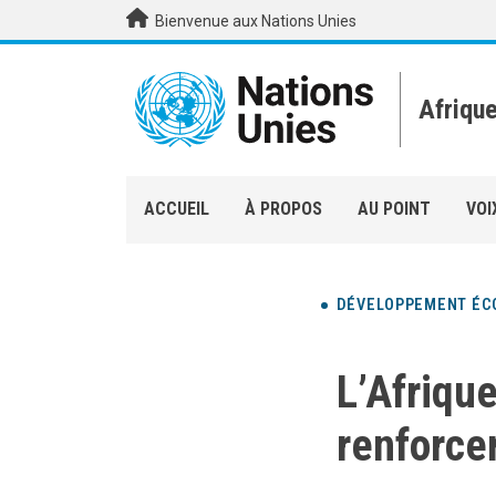
Aller au contenu principal
Bienvenue aux Nations Unies
Afriqu
ACCUEIL
À PROPOS
AU POINT
VOI
DÉVELOPPEMENT ÉC
L’Afrique
renforce