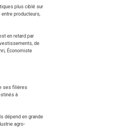
tiques plus ciblé sur
n entre producteurs,
est en retard par
investissements, de
hri, Économiste
 ses filières
estinés à
uels dépend en grande
dustrie agro-