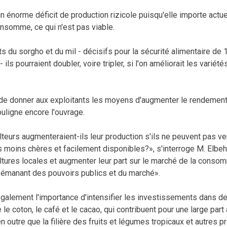
un énorme déficit de production rizicole puisqu'elle importe actu
onsomme, ce qui n'est pas viable.
 du sorgho et du mil - décisifs pour la sécurité alimentaire de 
- ils pourraient doubler, voire tripler, si l'on améliorait les vari
s de donner aux exploitants les moyens d'augmenter le rendement
ouligne encore l'ouvrage.
lteurs augmenteraient-ils leur production s'ils ne peuvent pas ve
ns moins chères et facilement disponibles?», s'interroge M. Elbehr
ltures locales et augmenter leur part sur le marché de la consomm
 émanant des pouvoirs publics et du marché».
galement l'importance d'intensifier les investissements dans d
e coton, le café et le cacao, qui contribuent pour une large part
en outre que la filière des fruits et légumes tropicaux et autres p