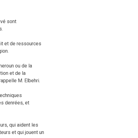
ivé sont
s.
dit et de ressources
gion.
meroun ou de la
tion et de la
appelle M. Elbehri.
 techniques
es denrées, et
urs, qui aident les
eurs et qui jouent un