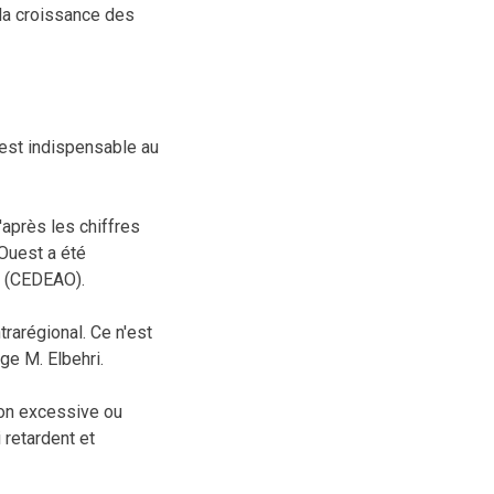
 la croissance des
 est indispensable au
après les chiffres
'Ouest a été
t (CEDEAO).
trarégional. Ce n'est
ge M. Elbehri.
ion excessive ou
 retardent et