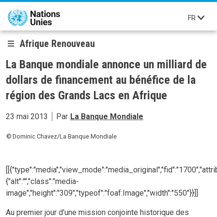
Aller au contenu principal
FR
Afrique Renouveau
La Banque mondiale annonce un milliard de
dollars de financement au bénéfice de la
région des Grands Lacs en Afrique
23 mai 2013
Par
La Banque Mondiale
Dominic Chavez/La Banque Mondiale
[[{"type":"media","view_mode":"media_original","fid":"1700","attri
{"alt":"","class":"media-
image","height":"309","typeof":"foaf:Image","width":"550"}}]]
Au premier jour d'une mission conjointe historique des