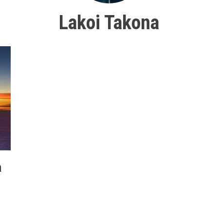
Lakoi Takona
a