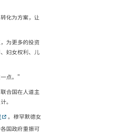
其转化为方案，让
点，为更多的投资
别、妇女权利、儿
这一点。”
让联合国在人道主
生计。
架
。穆罕默德女
助各国政府重振可