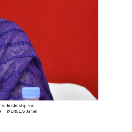
eir leadership and
e.
UNECA/Daniel