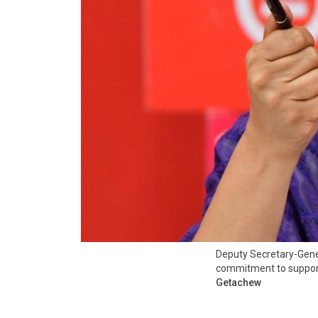
Deputy Secretary-Gene
commitment to supporti
Getachew