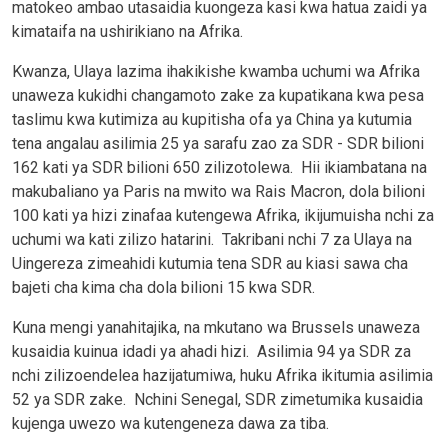
matokeo ambao utasaidia kuongeza kasi kwa hatua zaidi ya
kimataifa na ushirikiano na Afrika.
Kwanza, Ulaya lazima ihakikishe kwamba uchumi wa Afrika
unaweza kukidhi changamoto zake za kupatikana kwa pesa
taslimu kwa kutimiza au kupitisha ofa ya China ya kutumia
tena angalau asilimia 25 ya sarafu zao za SDR - SDR bilioni
162 kati ya SDR bilioni 650 zilizotolewa. Hii ikiambatana na
makubaliano ya Paris na mwito wa Rais Macron, dola bilioni
100 kati ya hizi zinafaa kutengewa Afrika, ikijumuisha nchi za
uchumi wa kati zilizo hatarini. Takribani nchi 7 za Ulaya na
Uingereza zimeahidi kutumia tena SDR au kiasi sawa cha
bajeti cha kima cha dola bilioni 15 kwa SDR.
Kuna mengi yanahitajika, na mkutano wa Brussels unaweza
kusaidia kuinua idadi ya ahadi hizi. Asilimia 94 ya SDR za
nchi zilizoendelea hazijatumiwa, huku Afrika ikitumia asilimia
52 ya SDR zake. Nchini Senegal, SDR zimetumika kusaidia
kujenga uwezo wa kutengeneza dawa za tiba.