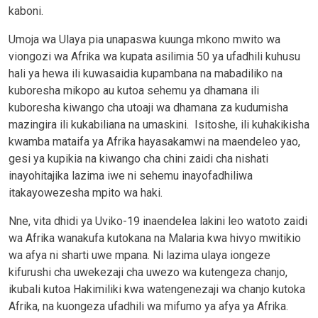
kaboni.
Umoja wa Ulaya pia unapaswa kuunga mkono mwito wa
viongozi wa Afrika wa kupata asilimia 50 ya ufadhili kuhusu
hali ya hewa ili kuwasaidia kupambana na mabadiliko na
kuboresha mikopo au kutoa sehemu ya dhamana ili
kuboresha kiwango cha utoaji wa dhamana za kudumisha
mazingira ili kukabiliana na umaskini. Isitoshe, ili kuhakikisha
kwamba mataifa ya Afrika hayasakamwi na maendeleo yao,
gesi ya kupikia na kiwango cha chini zaidi cha nishati
inayohitajika lazima iwe ni sehemu inayofadhiliwa
itakayowezesha mpito wa haki.
Nne, vita dhidi ya Uviko-19 inaendelea lakini leo watoto zaidi
wa Afrika wanakufa kutokana na Malaria kwa hivyo mwitikio
wa afya ni sharti uwe mpana. Ni lazima ulaya iongeze
kifurushi cha uwekezaji cha uwezo wa kutengeza chanjo,
ikubali kutoa Hakimiliki kwa watengenezaji wa chanjo kutoka
Afrika, na kuongeza ufadhili wa mifumo ya afya ya Afrika.