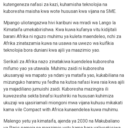
kutengeneza nafasi za kazi, kuhamisha teknolojia na
kuboresha maisha kwa wote hususan kwa vijana na SME.
Mpango uliotangazwa hivi karibuni wa mradi wa Lango la
Kimataifa umekabirishwa. Kwa kuwa kufanya vitu kidijitali
barani Afrika ni nguzo muhimu ya kuleta maendeleo, nchi za
Afrika zinatazamia kuwa na usawa na uwezo wa kuifikia
teknolojia bora duniani kwa ajili ya maazimio yao.
Serikali za Afrika nazo zinatakiwa kuendelea kuboresha
mifumo yao ya utawala. Muhimu zaidi ni kuboresha
ukusanyaji wa mapato ya ndani ya mataifa yao, kukabiliana na
mizunguko haramu ya fedha na kutoa nafasi kwa raia kwa ajili
ya majadiliano jumuishi zaidi. Kuboresha mazingira ili
kuwezesha sekta binafsi kushiriki na hususan kuhimiza
ukuzaji wa ujasiriamali miongoni mwa vijana kuhusu mikakati
kama vile Compact with Africa kunaendelea kuwa muhimu.
Malengo yetu ya kimataifa, ajenda ya 2030 na Makubaliano
ya Paris pamoja na maazimio yetu kama bara yaliyoakisiwa