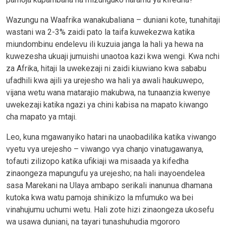
Wazungu na Waafrika wanakubaliana – duniani kote, tunahitaji
wastani wa 2-3% zaidi pato la taifa kuwekezwa katika
miundombinu endelevu ili kuzuia janga la hali ya hewa na
kuwezesha ukuaji jumuishi unaotoa kazi kwa wengi. Kwa nchi
za Afrika, hitaji la uwekezaji ni zaidi kiuwiano kwa sababu
ufadhili kwa ajili ya urejesho wa hali ya awali haukuwepo,
vijana wetu wana matarajio makubwa, na tunaanzia kwenye
uwekezaji katika ngazi ya chini kabisa na mapato kiwango
cha mapato ya mtaji.
Leo, kuna mgawanyiko hatari na unaobadilika katika viwango
vyetu vya urejesho – viwango vya chanjo vinatugawanya,
tofauti zilizopo katika ufikiaji wa misaada ya kifedha
zinaongeza mapungufu ya urejesho; na hali inayoendelea
sasa Marekani na Ulaya ambapo serikali inanunua dhamana
kutoka kwa watu pamoja shinikizo la mfumuko wa bei
vinahujumu uchumi wetu. Hali zote hizi zinaongeza ukosefu
wa usawa duniani, na tayari tunashuhudia mgororo