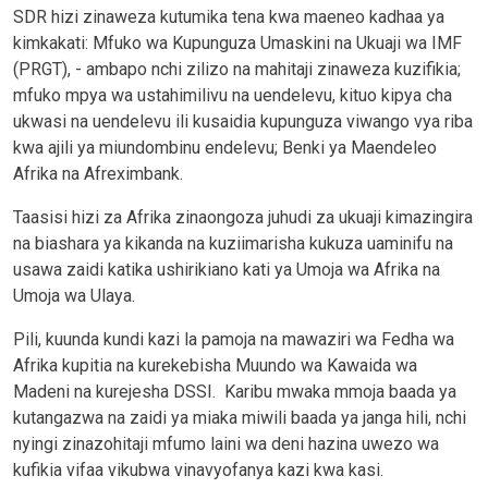
SDR hizi zinaweza kutumika tena kwa maeneo kadhaa ya
kimkakati: Mfuko wa Kupunguza Umaskini na Ukuaji wa IMF
(PRGT), - ambapo nchi zilizo na mahitaji zinaweza kuzifikia;
mfuko mpya wa ustahimilivu na uendelevu, kituo kipya cha
ukwasi na uendelevu ili kusaidia kupunguza viwango vya riba
kwa ajili ya miundombinu endelevu; Benki ya Maendeleo
Afrika na Afreximbank.
Taasisi hizi za Afrika zinaongoza juhudi za ukuaji kimazingira
na biashara ya kikanda na kuziimarisha kukuza uaminifu na
usawa zaidi katika ushirikiano kati ya Umoja wa Afrika na
Umoja wa Ulaya.
Pili, kuunda kundi kazi la pamoja na mawaziri wa Fedha wa
Afrika kupitia na kurekebisha Muundo wa Kawaida wa
Madeni na kurejesha DSSI. Karibu mwaka mmoja baada ya
kutangazwa na zaidi ya miaka miwili baada ya janga hili, nchi
nyingi zinazohitaji mfumo laini wa deni hazina uwezo wa
kufikia vifaa vikubwa vinavyofanya kazi kwa kasi.