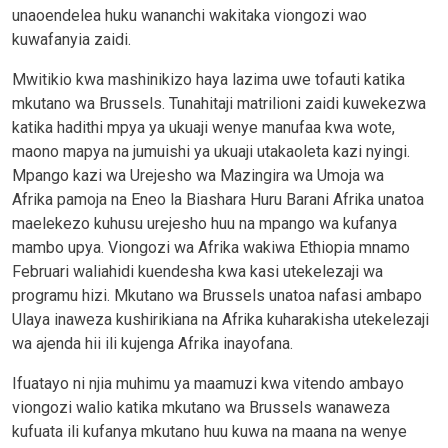
unaoendelea huku wananchi wakitaka viongozi wao
kuwafanyia zaidi.
Mwitikio kwa mashinikizo haya lazima uwe tofauti katika
mkutano wa Brussels. Tunahitaji matrilioni zaidi kuwekezwa
katika hadithi mpya ya ukuaji wenye manufaa kwa wote,
maono mapya na jumuishi ya ukuaji utakaoleta kazi nyingi.
Mpango kazi wa Urejesho wa Mazingira wa Umoja wa
Afrika pamoja na Eneo la Biashara Huru Barani Afrika unatoa
maelekezo kuhusu urejesho huu na mpango wa kufanya
mambo upya. Viongozi wa Afrika wakiwa Ethiopia mnamo
Februari waliahidi kuendesha kwa kasi utekelezaji wa
programu hizi. Mkutano wa Brussels unatoa nafasi ambapo
Ulaya inaweza kushirikiana na Afrika kuharakisha utekelezaji
wa ajenda hii ili kujenga Afrika inayofana.
Ifuatayo ni njia muhimu ya maamuzi kwa vitendo ambayo
viongozi walio katika mkutano wa Brussels wanaweza
kufuata ili kufanya mkutano huu kuwa na maana na wenye