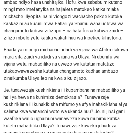
ambao ndiyo hasa unahitajika. Hofu, kwa sababu mikutano
mingi mno imefanyika na haijaleta matokeo katika miaka
michache iliyopita, na ni viongozi wachache pekee kutoka
kaskazini au kusini mwa Bahari ya Shamu wana uelewa wa
changamoto kubwa zilizopo – na hata fursa kubwa zaidi –
zilizo mbele yetu katika wakati huu wa kipekee kihistoria.
Baada ya miongo michache, idadi ya vijana wa Afrika itakuwa
mara sita zaidi ya idadi ya vijana wa Ulaya. Ni ubunifu wa
vijana wetu, mabadiliko na uwezo wa kutatua matatizo
utakaowawezesha kutatua changamoto kadhaa ambazo
zinaikumba Ulaya leo na kwa siku zijazo.
Je, tunawezaje kushirikiana ili kupambana na mabadiliko ya
hali ya hewa na kuhimiza demokrasia? Tunawezaje
kushirikiana ili kuhakikisha mifumo ya afya inahakikisha afya
salama kwa wananchi wote wa ukanda huu? Je, ni jinsi gani
waafrika walio ughaibuni wanaweza kuwa muhimu katika
kuleta mabadiliko Ulaya? Tunawezaje kuweka juhudi za
pamoja kupambana na mizunguko haramu ya kifedha?