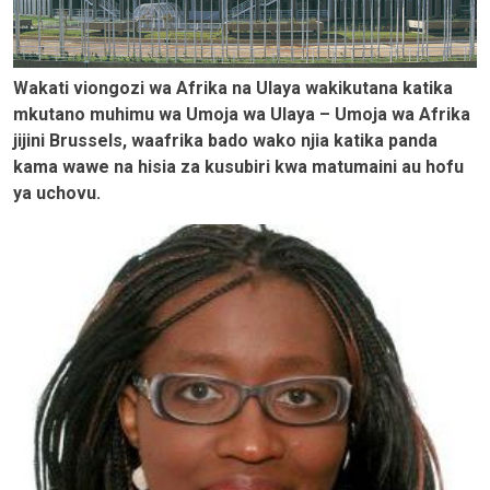
Wakati viongozi wa Afrika na Ulaya wakikutana katika
mkutano muhimu wa Umoja wa Ulaya – Umoja wa Afrika
jijini Brussels, waafrika bado wako njia katika panda
kama wawe na hisia za kusubiri kwa matumaini au hofu
ya uchovu.