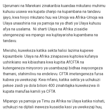
Ujerumani na Marekani zinakaribia kuandaa mikutano muhimu
kuhusu usawa wa kupata chanjo na kupambana na tandavu
ijayo, kwa hivyo mkutano huu wa Umoja wa Afrika-Umoja wa
Ulaya unaashiria nia ya pamoja na ya dhati ya Ulaya kuhusu
afya na usalama. Ni sharti Ulaya na Afrika zisaidie
utengenezaji wa mpango wa kujitayarisha kupambana na
tandavu.
Mwisho, kuwekeza katika sekta halisi lazima kupewe
kipaumbele. Ulaya na Afrika zinapaswa kujitolea kufanya
ushirikiano wa kibiashara kwa kupitia AfCFTA na
kutengeneza minyororo ya usambazaji bidhaa inayoongeza
thamani, stahimilivu na endelevu. CFTA imetengeneza fursa
kubwa ya uwekezaji. Kwa mfano, katika sekta ya uchukuzi
pekee zaidi ya dola bilioni 400 zinahitajika kuwekezwa ili
kupata manufaa kamili ya CFTA.
Mipango ya pamoja ya Timu za Afrika na Ulaya katika nishati,
uchukuzi na dijitali inaweza kusaidia kasi ya uwekezaji huu,