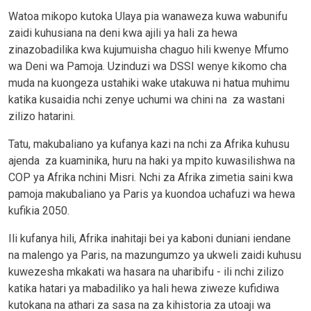
Watoa mikopo kutoka Ulaya pia wanaweza kuwa wabunifu
zaidi kuhusiana na deni kwa ajili ya hali za hewa
zinazobadilika kwa kujumuisha chaguo hili kwenye Mfumo
wa Deni wa Pamoja. Uzinduzi wa DSSI wenye kikomo cha
muda na kuongeza ustahiki wake utakuwa ni hatua muhimu
katika kusaidia nchi zenye uchumi wa chini na za wastani
zilizo hatarini.
Tatu, makubaliano ya kufanya kazi na nchi za Afrika kuhusu
ajenda za kuaminika, huru na haki ya mpito kuwasilishwa na
COP ya Afrika nchini Misri. Nchi za Afrika zimetia saini kwa
pamoja makubaliano ya Paris ya kuondoa uchafuzi wa hewa
kufikia 2050.
Ili kufanya hili, Afrika inahitaji bei ya kaboni duniani iendane
na malengo ya Paris, na mazungumzo ya ukweli zaidi kuhusu
kuwezesha mkakati wa hasara na uharibifu - ili nchi zilizo
katika hatari ya mabadiliko ya hali hewa ziweze kufidiwa
kutokana na athari za sasa na za kihistoria za utoaji wa