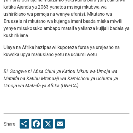
katika Ajenda ya 2063 yanatoa msingi mkubwa wa
ushirikiano wa pamoja na wenye ufanisi. Mkutano wa
Brussels ni mkutano wa kujenga imani baada miaka miwili
yenye misukosuko ambapo mataifa yalianza kujijali badala ya
kushirikiana.
Ulaya na Afrika hazipaswi kupoteza fursa ya urejesho na
kuweka upya mahusiano yetu na uchumi wetu.
Bi. Songwe ni Afisa Chini ya Katibu Mkuu wa Umoja wa
Mataifa na Katibu Mtendaji wa Kamisheni ya Uchumi ya
Umoja wa Mataifa ya Afrika (UNECA).
Share
Facebook
X
Email
Share