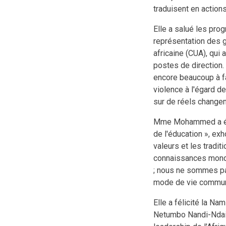
traduisent en action
Elle a salué les prog
représentation des 
africaine (CUA), qui
postes de direction. 
encore beaucoup à fa
violence à l'égard 
sur de réels change
Mme Mohammed a éga
de l'éducation », exh
valeurs et les tradit
connaissances mondi
; nous ne sommes pas
mode de vie communa
Elle a félicité la N
Netumbo Nandi-Ndait