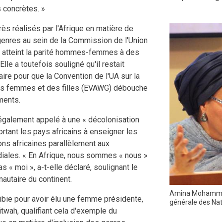
s concrètes. »
rès réalisés par l'Afrique en matière de
genres au sein de la Commission de l'Union
 a atteint la parité hommes-femmes à des
Elle a toutefois souligné qu'il restait
ire pour que la Convention de l'UA sur la
des femmes et des filles (EVAWG) débouche
ments.
lement appelé à une « décolonisation
ortant les pays africains à enseigner les
ions africaines parallèlement aux
ales. « En Afrique, nous sommes « nous »
 « moi », a-t-elle déclaré, soulignant le
utaire du continent.
Amina Mohammed
amibie pour avoir élu une femme présidente,
générale des Nat
wah, qualifiant cela d'exemple du