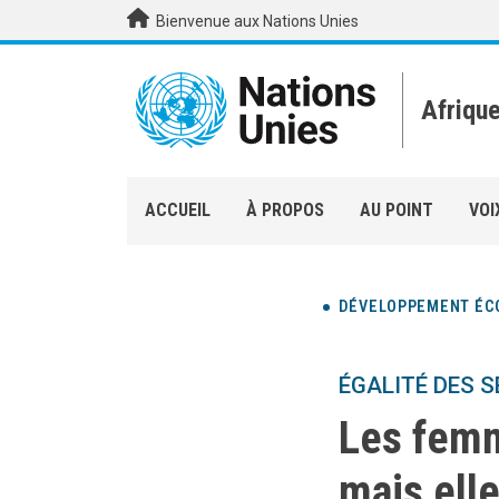
Aller au contenu principal
Bienvenue aux Nations Unies
Afriqu
ACCUEIL
À PROPOS
AU POINT
VOI
DÉVELOPPEMENT ÉC
ÉGALITÉ DES S
Les femm
mais elle