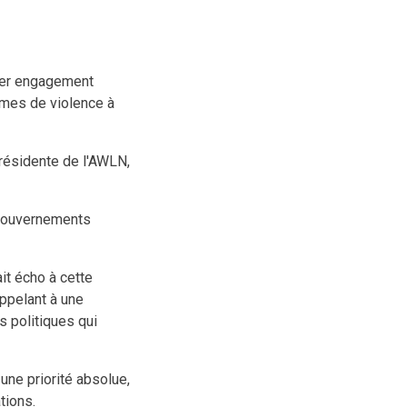
mier engagement
ormes de violence à
présidente de l'AWLN,
s gouvernements
t écho à cette
appelant à une
s politiques qui
une priorité absolue,
tions.