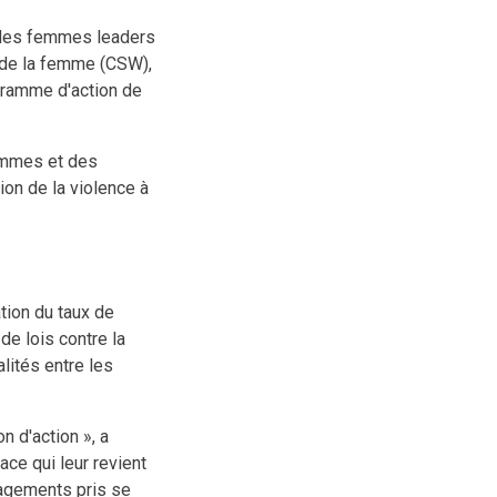
u des femmes leaders
 de la femme (CSW),
ogramme d'action de
emmes et des
ion de la violence à
tion du taux de
de lois contre la
lités entre les
n d'action », a
ce qui leur revient
gagements pris se