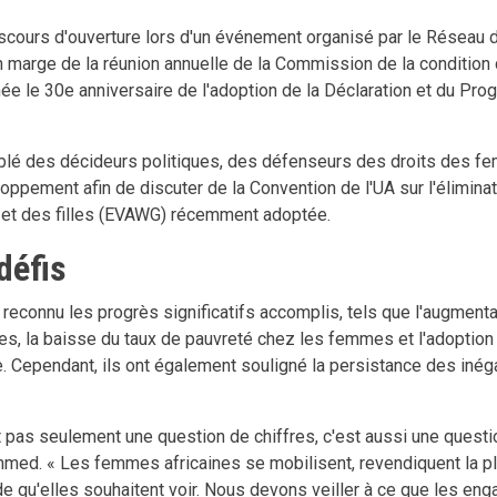
discours d'ouverture lors d'un événement organisé par le Résea
n marge de la réunion annuelle de la Commission de la condition
ée le 30e anniversaire de l'adoption de la Déclaration et du Pr
blé des décideurs politiques, des défenseurs des droits des f
oppement afin de discuter de la Convention de l'UA sur l'éliminat
et des filles (EVAWG) récemment adoptée.
défis
 reconnu les progrès significatifs accomplis, tels que l'augmenta
les, la baisse du taux de pauvreté chez les femmes et l'adoption 
 Cependant, ils ont également souligné la persistance des inéga
t pas seulement une question de chiffres, c'est aussi une questio
d. « Les femmes africaines se mobilisent, revendiquent la pla
e qu'elles souhaitent voir. Nous devons veiller à ce que les en