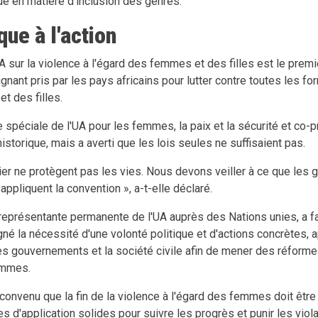
que en matière d'inclusion des genres.
que à l'action
A sur la violence à l'égard des femmes et des filles est le pre
gnant pris par les pays africains pour lutter contre toutes les f
t des filles.
 spéciale de l'UA pour les femmes, la paix et la sécurité et co-
 historique, mais a averti que les lois seules ne suffisaient pas.
pier ne protègent pas les vies. Nous devons veiller à ce que le
 appliquent la convention », a-t-elle déclaré.
présentante permanente de l'UA auprès des Nations unies, a fai
gné la nécessité d'une volonté politique et d'actions concrètes, 
les gouvernements et la société civile afin de mener des réforme
emmes.
 convenu que la fin de la violence à l'égard des femmes doit être 
d'application solides pour suivre les progrès et punir les viola