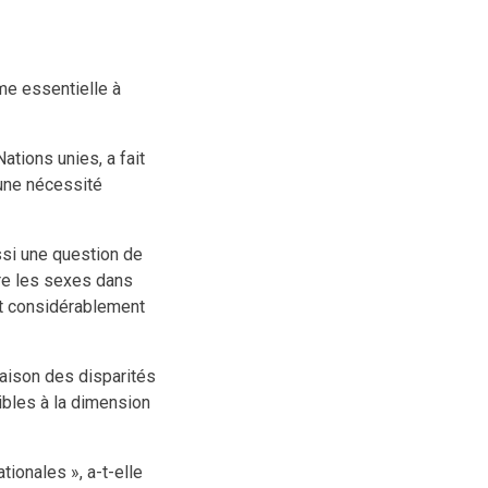
me essentielle à
ations unies, a fait
 une nécessité
ssi une question de
tre les sexes dans
ait considérablement
raison des disparités
ibles à la dimension
tionales », a-t-elle